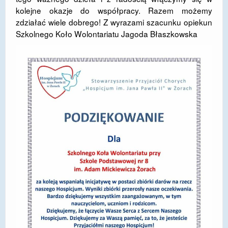
kolejne okazje do współpracy. Razem możemy
DOSTĘPNOŚĆ
zdziałać wiele dobrego! Z wyrazami szacunku opiekun
Szkolnego Koło Wolontariatu Jagoda Błaszkowska
POLITYKA PRYWATNOŚCI
RODO
EGZAMIN ÓSMOKLASISTY
STANDARDY OCHRONY MAŁOLETNICH
PROJEKT ,,SZKOŁY Z JAKOŚCIĄ – ROZWÓJ
KSZTAŁCENIA OGÓLNEGO NA TERENIE MIASTA
ŻORY”
REKRUTACJA 2026/2027
mLegitymacja