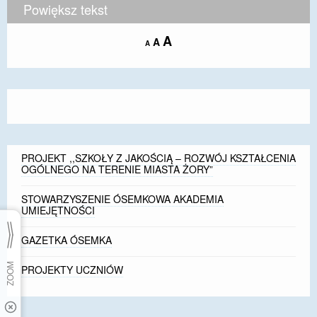
Powiększ tekst
Increase
A
Reset
A
Decrease
A
font
font
font
size.
size.
size.
PROJEKT ,,SZKOŁY Z JAKOŚCIĄ – ROZWÓJ KSZTAŁCENIA
OGÓLNEGO NA TERENIE MIASTA ŻORY”
STOWARZYSZENIE ÓSEMKOWA AKADEMIA
UMIEJĘTNOŚCI
GAZETKA ÓSEMKA
PROJEKTY UCZNIÓW