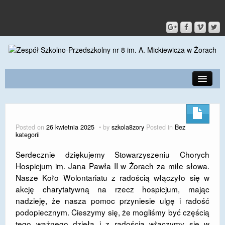
PRZEDSZKOLE
O SZKOLE
Posted on
26 kwietnia 2025
by
szkola8zory
Posted in
Bez
kategorii
KONTAKT
Serdecznie dziękujemy Stowarzyszeniu Chorych
DLA RODZICÓW I UCZNIÓW
Hospicjum im. Jana Pawła II w Żorach za miłe słowa.
Nasze Koło Wolontariatu z radością włączyło się w
DLA PRACOWNIKÓW
akcję charytatywną na rzecz hospicjum, mając
GALERIA
nadzieję, że nasza pomoc przyniesie ulgę i radość
podopiecznym. Cieszymy się, że mogliśmy być częścią
SPORT
tego ważnego dzieła i z radością włączymy się w