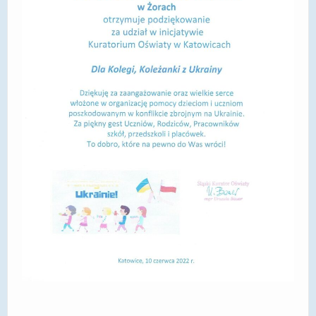
DOSTĘPNOŚĆ
POLITYKA PRYWATNOŚCI
RODO
EGZAMIN ÓSMOKLASISTY
STANDARDY OCHRONY MAŁOLETNICH
PROJEKT ,,SZKOŁY Z JAKOŚCIĄ – ROZWÓJ
KSZTAŁCENIA OGÓLNEGO NA TERENIE MIASTA
ŻORY”
REKRUTACJA 2026/2027
mLegitymacja