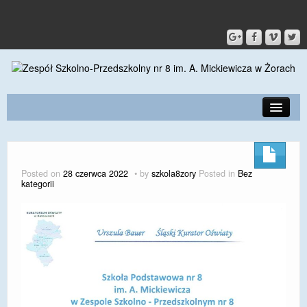
PRZEDSZKOLE
O SZKOLE
Posted on
28 czerwca 2022
by
szkola8zory
Posted in
Bez
kategorii
KONTAKT
DLA RODZICÓW I UCZNIÓW
DLA PRACOWNIKÓW
GALERIA
SPORT