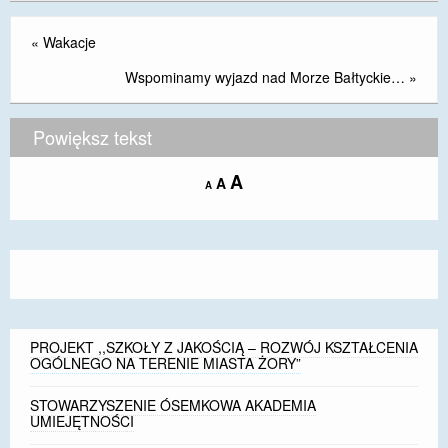
«
Wakacje
Wspominamy wyjazd nad Morze Bałtyckie…
»
Powiększ tekst
Increase
A
Reset
A
Decrease
A
font
font
font
size.
size.
size.
PROJEKT ,,SZKOŁY Z JAKOŚCIĄ – ROZWÓJ KSZTAŁCENIA
OGÓLNEGO NA TERENIE MIASTA ŻORY”
STOWARZYSZENIE ÓSEMKOWA AKADEMIA
UMIEJĘTNOŚCI