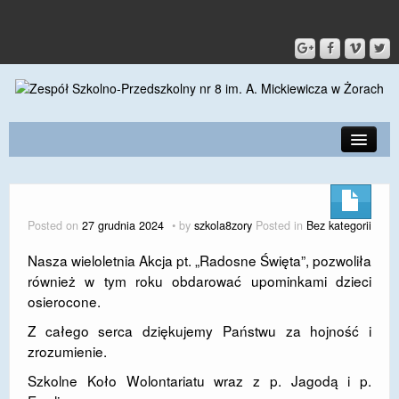
PRZEDSZKOLE
O SZKOLE
Posted on
27 grudnia 2024
by
szkola8zory
Posted in
Bez kategorii
KONTAKT
Nasza wieloletnia Akcja pt. „Radosne Święta”, pozwoliła
również w tym roku obdarować upominkami dzieci
DLA RODZICÓW I UCZNIÓW
osierocone.
DLA PRACOWNIKÓW
Z całego serca dziękujemy Państwu za hojność i
zrozumienie.
GALERIA
Szkolne Koło Wolontariatu wraz z p. Jagodą i p.
SPORT