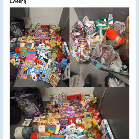
Eweliną
DOSTĘPNOŚĆ
POLITYKA PRYWATNOŚCI
RODO
EGZAMIN ÓSMOKLASISTY
STANDARDY OCHRONY MAŁOLETNICH
PROJEKT ,,SZKOŁY Z JAKOŚCIĄ – ROZWÓJ
KSZTAŁCENIA OGÓLNEGO NA TERENIE MIASTA
ŻORY”
REKRUTACJA 2026/2027
mLegitymacja