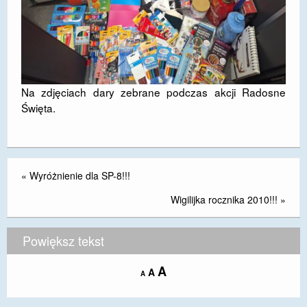
Na zdjęciach dary zebrane podczas akcji Radosne
Święta.
«
Wyróżnienie dla SP-8!!!
Wigilijka rocznika 2010!!!
»
Powiększ tekst
Increase
A
Reset
A
Decrease
A
font
font
font
size.
size.
size.