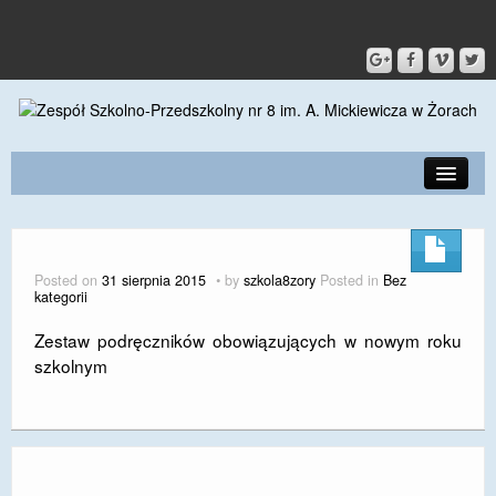
PRZEDSZKOLE
O SZKOLE
Posted on
31 sierpnia 2015
by
szkola8zory
Posted in
Bez
kategorii
KONTAKT
Zestaw podręczników obowiązujących w nowym roku
DLA RODZICÓW I UCZNIÓW
szkolnym
DLA PRACOWNIKÓW
GALERIA
SPORT