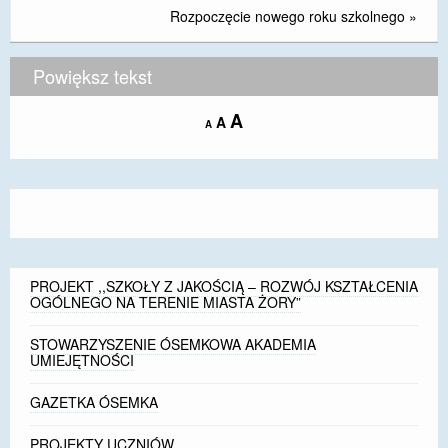
Rozpoczęcie nowego roku szkolnego
»
DOSTĘPNOŚĆ
POLITYKA PRYWATNOŚCI
Powiększ tekst
RODO
Increase
A
Reset
A
Decrease
A
font
font
font
EGZAMIN ÓSMOKLASISTY
size.
size.
size.
STANDARDY OCHRONY MAŁOLETNICH
PROJEKT ,,SZKOŁY Z JAKOŚCIĄ – ROZWÓJ
KSZTAŁCENIA OGÓLNEGO NA TERENIE MIASTA
ŻORY”
PROJEKT ,,SZKOŁY Z JAKOŚCIĄ – ROZWÓJ KSZTAŁCENIA
OGÓLNEGO NA TERENIE MIASTA ŻORY”
REKRUTACJA 2026/2027
STOWARZYSZENIE ÓSEMKOWA AKADEMIA
mLegitymacja
UMIEJĘTNOŚCI
GAZETKA ÓSEMKA
PROJEKTY UCZNIÓW