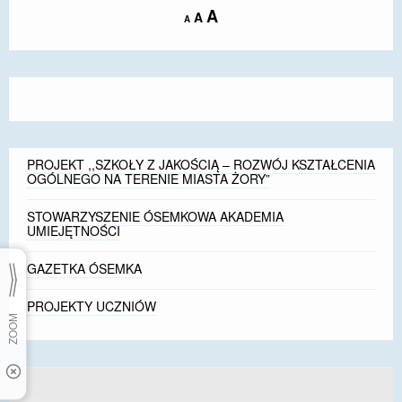
Increase
A
Reset
A
Decrease
A
font
font
font
size.
size.
size.
PROJEKT ,,SZKOŁY Z JAKOŚCIĄ – ROZWÓJ KSZTAŁCENIA
OGÓLNEGO NA TERENIE MIASTA ŻORY”
STOWARZYSZENIE ÓSEMKOWA AKADEMIA
UMIEJĘTNOŚCI
GAZETKA ÓSEMKA
PROJEKTY UCZNIÓW