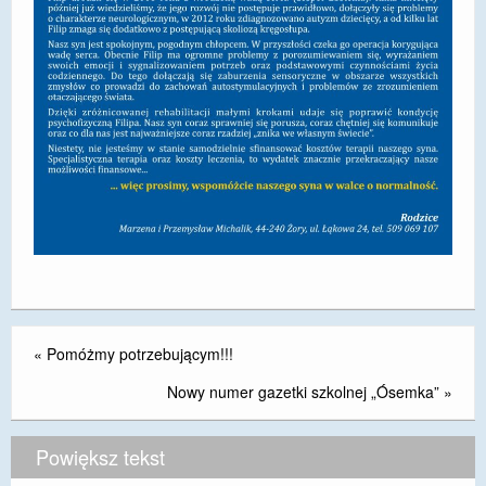
«
Pomóżmy potrzebującym!!!
Nowy numer gazetki szkolnej „Ósemka”
»
Powiększ tekst