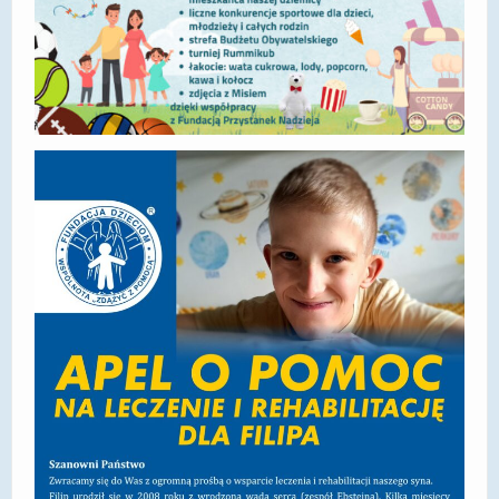
DOSTĘPNOŚĆ
POLITYKA PRYWATNOŚCI
RODO
EGZAMIN ÓSMOKLASISTY
STANDARDY OCHRONY MAŁOLETNICH
PROJEKT ,,SZKOŁY Z JAKOŚCIĄ – ROZWÓJ
KSZTAŁCENIA OGÓLNEGO NA TERENIE MIASTA
ŻORY”
REKRUTACJA 2026/2027
mLegitymacja