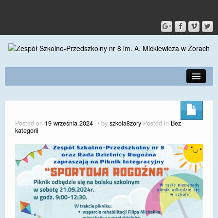
PRZEDSZKOLE
O SZKOLE
Posted on
19 września 2024
by
szkola8zory
Posted in
Bez
kategorii
KONTAKT
DLA RODZICÓW I UCZNIÓW
DLA PRACOWNIKÓW
GALERIA
SPORT