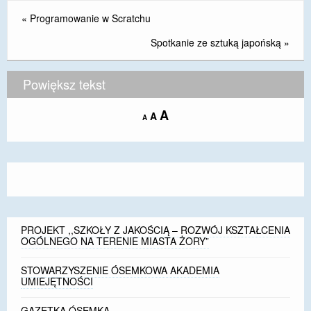
«
Programowanie w Scratchu
Spotkanie ze sztuką japońską
»
Powiększ tekst
Increase
A
Reset
A
Decrease
A
font
font
font
size.
size.
size.
PROJEKT ,,SZKOŁY Z JAKOŚCIĄ – ROZWÓJ KSZTAŁCENIA
OGÓLNEGO NA TERENIE MIASTA ŻORY”
STOWARZYSZENIE ÓSEMKOWA AKADEMIA
UMIEJĘTNOŚCI
GAZETKA ÓSEMKA