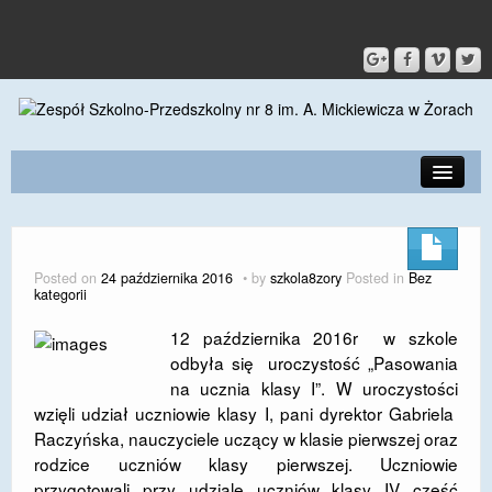
PRZEDSZKOLE
O SZKOLE
Posted on
24 października 2016
by
szkola8zory
Posted in
Bez
kategorii
KONTAKT
12
października 2016r w szkole
DLA RODZICÓW I UCZNIÓW
odbyła się uroczystość „Pasowania
na ucznia klasy I”. W uroczystości
DLA PRACOWNIKÓW
wzięli udział uczniowie klasy I, pani dyrektor Gabriela
GALERIA
Raczyńska, nauczyciele uczący w klasie pierwszej oraz
rodzice uczniów klasy pierwszej. Uczniowie
SPORT
przygotowali przy udziale uczniów klasy IV część