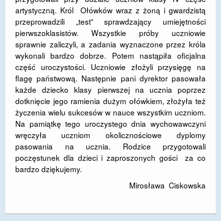
artystyczną. Król Ołówków wraz z żoną i gwardzistą
DOSTĘPNOŚĆ
przeprowadzili „test” sprawdzający umiejętności
pierwszoklasistów. Wszystkie próby uczniowie
POLITYKA PRYWATNOŚCI
sprawnie zaliczyli, a zadania wyznaczone przez króla
RODO
wykonali bardzo dobrze. Potem nastąpiła oficjalna
część uroczystości. Uczniowie złożyli przysięgę na
EGZAMIN ÓSMOKLASISTY
flagę państwową. Następnie pani dyrektor pasowała
każde dziecko klasy pierwszej na ucznia poprzez
STANDARDY OCHRONY MAŁOLETNICH
dotknięcie jego ramienia dużym ołówkiem, złożyła też
życzenia wielu sukcesów w nauce wszystkim uczniom.
PROJEKT ,,SZKOŁY Z JAKOŚCIĄ – ROZWÓJ
KSZTAŁCENIA OGÓLNEGO NA TERENIE MIASTA
Na pamiątkę tego uroczystego dnia wychowawczyni
ŻORY”
wręczyła uczniom okolicznościowe dyplomy
pasowania na ucznia. Rodzice przygotowali
REKRUTACJA 2026/2027
poczęstunek dla dzieci i zaproszonych gości za co
bardzo dziękujemy.
mLegitymacja
Mirosława Ciskowska