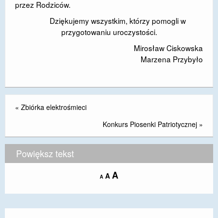
przez Rodziców.
Dziękujemy wszystkim, którzy pomogli w
przygotowaniu uroczystości.
Mirosław Ciskowska
Marzena Przybyło
«
Zbiórka elektrośmieci
Konkurs Piosenki Patriotycznej
»
Powiększ tekst
Increase
A
Reset
A
Decrease
A
font
font
font
size.
size.
size.