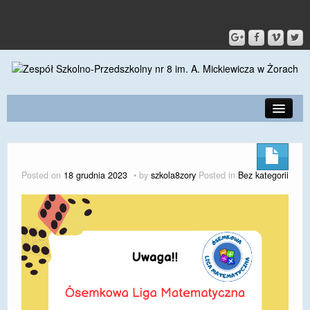
PRZEDSZKOLE
O SZKOLE
Posted on
18 grudnia 2023
by
szkola8zory
Posted in
Bez kategorii
KONTAKT
DLA RODZICÓW I UCZNIÓW
DLA PRACOWNIKÓW
GALERIA
SPORT