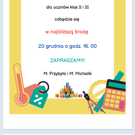
DOSTĘPNOŚĆ
POLITYKA PRYWATNOŚCI
RODO
EGZAMIN ÓSMOKLASISTY
STANDARDY OCHRONY MAŁOLETNICH
PROJEKT ,,SZKOŁY Z JAKOŚCIĄ – ROZWÓJ
KSZTAŁCENIA OGÓLNEGO NA TERENIE MIASTA
ŻORY”
REKRUTACJA 2026/2027
mLegitymacja