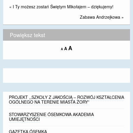
«
I Ty możesz zostań Świętym Mikołajem – dziękujemy!
Zabawa Andrzejkowa
»
Powiększ tekst
Increase
A
Reset
A
Decrease
A
font
font
font
size.
size.
size.
PROJEKT ,,SZKOŁY Z JAKOŚCIĄ – ROZWÓJ KSZTAŁCENIA
OGÓLNEGO NA TERENIE MIASTA ŻORY”
STOWARZYSZENIE ÓSEMKOWA AKADEMIA
UMIEJĘTNOŚCI
GAZETKA ÓSEMKA