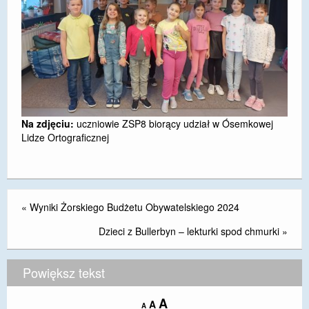
Na zdjęciu:
uczniowie ZSP8 biorący udział w Ósemkowej
Lidze Ortograficznej
«
Wyniki Żorskiego Budżetu Obywatelskiego 2024
Dzieci z Bullerbyn – lekturki spod chmurki
»
Powiększ tekst
Increase
A
Reset
A
Decrease
A