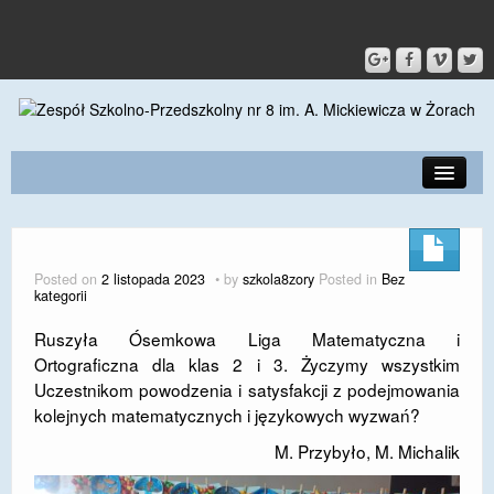
PRZEDSZKOLE
O SZKOLE
Posted on
2 listopada 2023
by
szkola8zory
Posted in
Bez
kategorii
KONTAKT
Ruszyła Ósemkowa Liga Matematyczna i
DLA RODZICÓW I UCZNIÓW
Ortograficzna dla klas 2 i 3. Życzymy wszystkim
Uczestnikom powodzenia i satysfakcji z podejmowania
DLA PRACOWNIKÓW
kolejnych matematycznych i językowych wyzwań?
GALERIA
M. Przybyło, M. Michalik
SPORT