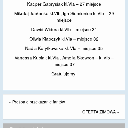
Kacper Gabrysiak kl.VIa – 27 miejsce
DOSTĘPNOŚĆ
Mikołaj Jabłonka kl.VIb, Iga Siemieniec kl.VIb – 29
POLITYKA PRYWATNOŚCI
miejsce
Dawid Widera kl.VIb – miejsce 31
RODO
Oliwia Klapczyk kl.VIa – miejsce 32
EGZAMIN ÓSMOKLASISTY
Nadia Korytkowska kl. VIa – miejsce 35
STANDARDY OCHRONY MAŁOLETNICH
Vanessa Kubiak kl.VIa , Amelia Skowron – kl.VIb –
miejsce 37
PROJEKT ,,SZKOŁY Z JAKOŚCIĄ – ROZWÓJ
KSZTAŁCENIA OGÓLNEGO NA TERENIE MIASTA
Gratulujemy!
ŻORY”
REKRUTACJA 2026/2027
mLegitymacja
«
Prośba o przekazanie fantów
OFERTA ZIMOWA
»