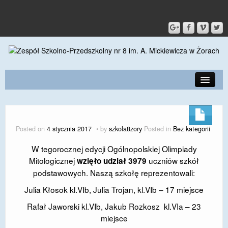
PRZEDSZKOLE
O SZKOLE
Posted on
4 stycznia 2017
by
szkola8zory
Posted in
Bez kategorii
KONTAKT
W tegorocznej edycji Ogólnopolskiej Olimpiady
Mitologicznej
uczniów szkół
wzięło udział 3979
DLA RODZICÓW I UCZNIÓW
podstawowych. Naszą szkołę reprezentowali:
DLA PRACOWNIKÓW
Julia Kłosok kl.VIb, Julia Trojan, kl.VIb – 17 miejsce
GALERIA
Rafał Jaworski kl.VIb, Jakub Rozkosz kl.VIa – 23
miejsce
SPORT