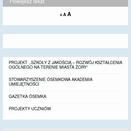
Powiększ tekst
Increase
A
Reset
A
Decrease
A
font
font
font
size.
size.
size.
PROJEKT ,,SZKOŁY Z JAKOŚCIĄ – ROZWÓJ KSZTAŁCENIA
OGÓLNEGO NA TERENIE MIASTA ŻORY”
STOWARZYSZENIE ÓSEMKOWA AKADEMIA
UMIEJĘTNOŚCI
GAZETKA ÓSEMKA
PROJEKTY UCZNIÓW