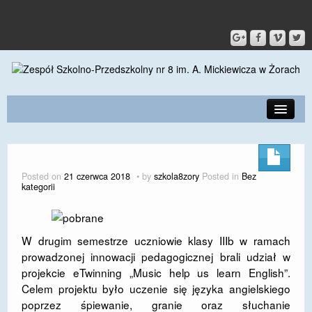
PRZEDSZKOLE
O SZKOLE
Posted on
21 czerwca 2018
by
szkola8zory
Posted in
Bez
kategorii
KONTAKT
DLA RODZICÓW I UCZNIÓW
W drugim semestrze uczniowie klasy IIIb w ramach
DLA PRACOWNIKÓW
prowadzonej innowacji pedagogicznej brali udział w
projekcie eTwinning „Music help us learn English”.
GALERIA
Celem projektu było uczenie się języka angielskiego
SPORT
poprzez śpiewanie, granie oraz słuchanie