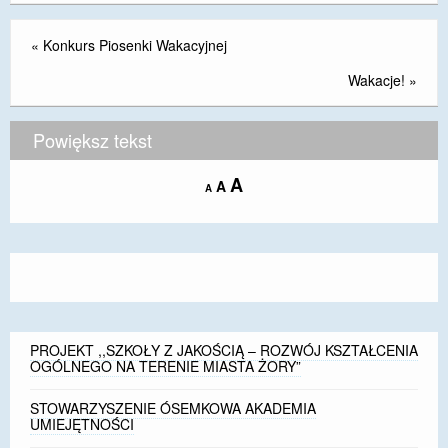
«
Konkurs Piosenki Wakacyjnej
Wakacje!
»
Powiększ tekst
Increase
A
Reset
A
Decrease
A
font
font
font
size.
size.
size.
PROJEKT ,,SZKOŁY Z JAKOŚCIĄ – ROZWÓJ KSZTAŁCENIA
OGÓLNEGO NA TERENIE MIASTA ŻORY”
STOWARZYSZENIE ÓSEMKOWA AKADEMIA
UMIEJĘTNOŚCI