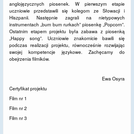
anglojęzycznych piosenek. W pierwszym etapie
DOSTĘPNOŚĆ
uczniowie przedstawili się kolegom ze Słowacji i
Hiszpanii. Następnie zagrali na nietypowych
POLITYKA PRYWATNOŚCI
instrumentach „bum bum rurkach” piosenkę „Popcorn”.
Ostatnim etapem projektu była zabawa z piosenką
RODO
„Happy song”. Uczniowie znakomicie bawili się
EGZAMIN ÓSMOKLASISTY
podczas realizacji projektu, równocześnie rozwijając
swojej kompetencje językowe. Zachęcamy do
STANDARDY OCHRONY MAŁOLETNICH
obejrzenia filmików.
PROJEKT ,,SZKOŁY Z JAKOŚCIĄ – ROZWÓJ
KSZTAŁCENIA OGÓLNEGO NA TERENIE MIASTA
Ewa Osyra
ŻORY”
Certyfikat projektu
REKRUTACJA 2026/2027
Film nr 1
mLegitymacja
Film nr 2
Film nr 3