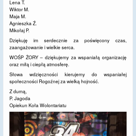
Lena T.
DOSTĘPNOŚĆ
Wiktor M.
Maja M.
POLITYKA PRYWATNOŚCI
Agnieszka Ź.
Mikołaj P.
RODO
Dziękuję im serdecznie za poświęcony czas,
EGZAMIN ÓSMOKLASISTY
zaangażowanie i wielkie serca.
WOŚP ŻORY – dziękujemy za wspaniałą organizację
STANDARDY OCHRONY MAŁOLETNICH
oraz miłą i ciepłą atmosferę.
PROJEKT ,,SZKOŁY Z JAKOŚCIĄ – ROZWÓJ
Słowa wdzięczności kierujemy do wspaniałej
KSZTAŁCENIA OGÓLNEGO NA TERENIE MIASTA
społeczności Rogoźnej za wielką hojność.
ŻORY”
Z dumą,
REKRUTACJA 2026/2027
P. Jagoda
Opiekun Koła Wolontariatu
mLegitymacja