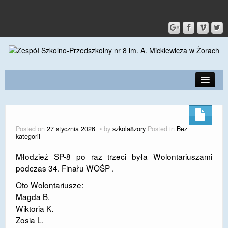
PRZEDSZKOLE
O SZKOLE
Posted on
27 stycznia 2026
by
szkola8zory
Posted in
Bez
kategorii
KONTAKT
Młodzież SP-8 po raz trzeci była Wolontariuszami
DLA RODZICÓW I UCZNIÓW
podczas 34. Finału WOŚP .
DLA PRACOWNIKÓW
Oto Wolontariusze:
Magda B.
GALERIA
Wiktoria K.
Zosia L.
SPORT