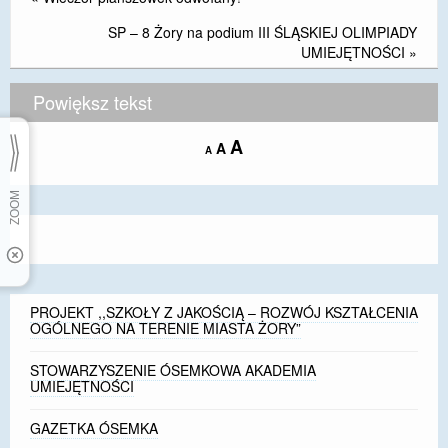
SP – 8 Żory na podium III ŚLĄSKIEJ OLIMPIADY
UMIEJĘTNOŚCI
»
Powiększ tekst
Increase
A
Reset
A
Decrease
A
font
font
font
size.
size.
size.
PROJEKT ,,SZKOŁY Z JAKOŚCIĄ – ROZWÓJ KSZTAŁCENIA
OGÓLNEGO NA TERENIE MIASTA ŻORY”
STOWARZYSZENIE ÓSEMKOWA AKADEMIA
UMIEJĘTNOŚCI
GAZETKA ÓSEMKA