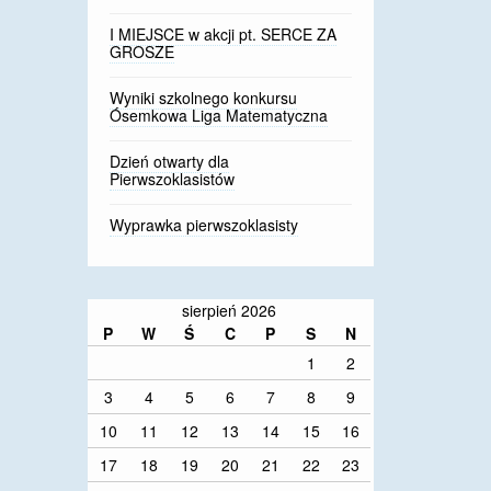
I MIEJSCE w akcji pt. SERCE ZA
GROSZE
Wyniki szkolnego konkursu
Ósemkowa Liga Matematyczna
Dzień otwarty dla
Pierwszoklasistów
Wyprawka pierwszoklasisty
sierpień 2026
P
W
Ś
C
P
S
N
1
2
3
4
5
6
7
8
9
10
11
12
13
14
15
16
17
18
19
20
21
22
23