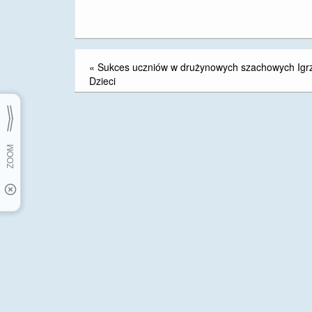
«
Sukces uczniów w drużynowych szachowych Igr
Dzieci