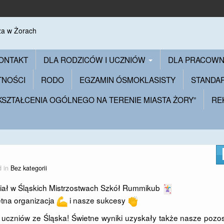
ONTAKT
DLA RODZICÓW I UCZNIÓW
DLA PRACOW
TNOŚCI
RODO
EGZAMIN ÓSMOKLASISTY
STANDA
 KSZTAŁCENIA OGÓLNEGO NA TERENIE MIASTA ŻORY”
RE
d in
Bez kategorii
udział w Śląskich Mistrzostwach Szkół Rummikub
tna organizacja
i nasze sukcesy
uczniów ze Śląska! Świetne wyniki uzyskały także nasze pozo