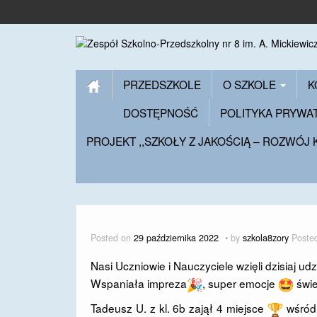
PRZEDSZKOLE
O SZKOLE
K
DOSTĘPNOŚĆ
POLITYKA PRYWA
PROJEKT ,,SZKOŁY Z JAKOŚCIĄ – ROZWÓJ
Posted on
29 października 2022
by
szkola8zory
Poste
Nasi Uczniowie i Nauczyciele wzięli dzisiaj 
Wspaniała impreza
, super emocje
świe
Tadeusz U. z kl. 6b zajął 4 miejsce
wśród 