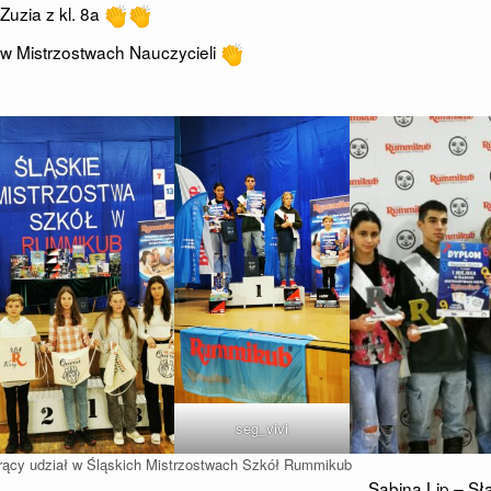
 Zuzia z kl. 8a
e w Mistrzostwach Nauczycieli
seg_vivi
orący udział w Śląskich Mistrzostwach Szkół Rummikub
Sabina Lip – S