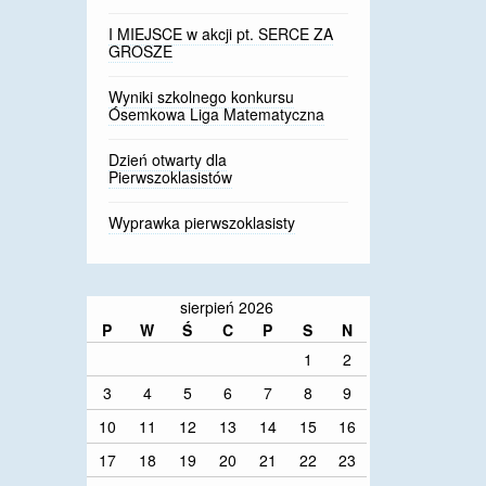
I MIEJSCE w akcji pt. SERCE ZA
GROSZE
Wyniki szkolnego konkursu
Ósemkowa Liga Matematyczna
Dzień otwarty dla
Pierwszoklasistów
Wyprawka pierwszoklasisty
sierpień 2026
P
W
Ś
C
P
S
N
1
2
3
4
5
6
7
8
9
10
11
12
13
14
15
16
17
18
19
20
21
22
23