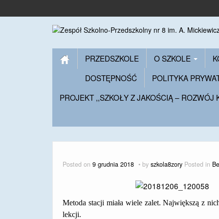
PRZEDSZKOLE
O SZKOLE
K
DOSTĘPNOŚĆ
POLITYKA PRYWA
PROJEKT ,,SZKOŁY Z JAKOŚCIĄ – ROZWÓJ
Posted on
9 grudnia 2018
by
szkola8zory
Posted in
Be
Metoda stacji miała wiele zalet. Największą z ni
lekcji.