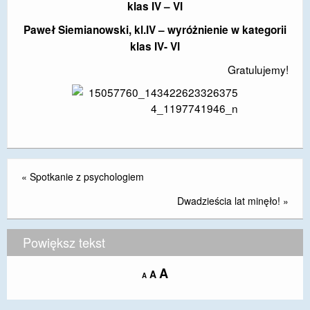
klas IV – VI
DOSTĘPNOŚĆ
Paweł Siemianowski, kl.IV – wyróżnienie w kategorii
klas IV- VI
POLITYKA PRYWATNOŚCI
Gratulujemy!
RODO
EGZAMIN ÓSMOKLASISTY
STANDARDY OCHRONY MAŁOLETNICH
PROJEKT ,,SZKOŁY Z JAKOŚCIĄ – ROZWÓJ
KSZTAŁCENIA OGÓLNEGO NA TERENIE MIASTA
«
Spotkanie z psychologiem
ŻORY”
Dwadzieścia lat minęło!
»
REKRUTACJA 2026/2027
Powiększ tekst
mLegitymacja
Increase
A
Reset
A
Decrease
A
font
font
font
size.
size.
size.