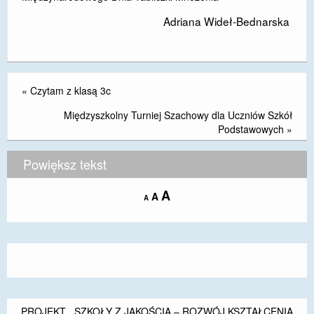
Adriana Wideł-Bednarska
«
Czytam z klasą 3c
Międzyszkolny Turniej Szachowy dla Uczniów Szkół
Podstawowych
»
Powiększ tekst
Increase
A
Reset
A
Decrease
A
font
font
font
size.
size.
size.
PROJEKT ,,SZKOŁY Z JAKOŚCIĄ – ROZWÓJ KSZTAŁCENIA