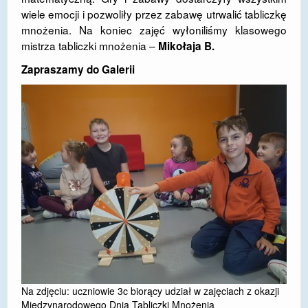
wiele emocji i pozwoliły przez zabawę utrwalić tabliczkę
DOSTĘPNOŚĆ
mnożenia. Na koniec zajęć wyłoniliśmy klasowego
mistrza tabliczki mnożenia –
Mikołaja B.
POLITYKA PRYWATNOŚCI
Zapraszamy do Galerii
RODO
EGZAMIN ÓSMOKLASISTY
STANDARDY OCHRONY MAŁOLETNICH
PROJEKT ,,SZKOŁY Z JAKOŚCIĄ – ROZWÓJ
KSZTAŁCENIA OGÓLNEGO NA TERENIE MIASTA
ŻORY”
REKRUTACJA 2026/2027
mLegitymacja
Na zdjęciu: uczniowie 3c biorący udział w zajęciach z okazji
Międzynarodowego Dnia Tabliczki Mnożenia