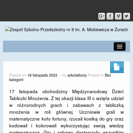
PRZEDSZKOLE
O SZKOLE
Posted on
18 listopada 2023
by
szkola8zory
Posted in
Bez
kategorii
KONTAKT
17 listopada obchodzimy Międzynarodowy Dzień
DLA RODZICÓW I UCZNIÓW
Tabliczki Mnożenia. Z tej okazji klasa III c wzięła udział
w różnorodnych grach i zabawach z tabliczką
DLA PRACOWNIKÓW
mnożenia w roli głównej. Uczniowie grali w
GALERIA
matematyczne koło fortuny, rzucali kostką do gry oraz
kodowali i kolorowali wykorzystując swoją wiedzę
SPORT
matematyczną. Gry i zabawy dostarczyły wszystkim