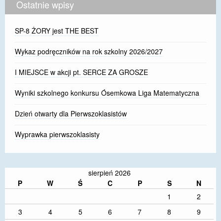
Ostatnie wpisy
SP-8 ŻORY jest THE BEST
Wykaz podręczników na rok szkolny 2026/2027
I MIEJSCE w akcji pt. SERCE ZA GROSZE
Wyniki szkolnego konkursu Ósemkowa Liga Matematyczna
Dzień otwarty dla Pierwszoklasistów
Wyprawka pierwszoklasisty
sierpień 2026
P
W
Ś
C
P
S
N
1
2
3
4
5
6
7
8
9