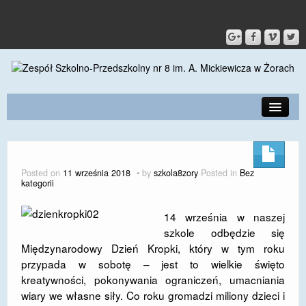
PRZEDSZKOLE
O SZKOLE
Posted on
11 września 2018
by
szkola8zory
Posted in
Bez
kategorii
KONTAKT
DLA RODZICÓW I UCZNIÓW
14 września w naszej
szkole odbędzie się
DLA PRACOWNIKÓW
Międzynarodowy Dzień Kropki, który w tym roku
przypada w sobotę – jest to wielkie święto
GALERIA
kreatywności, pokonywania ograniczeń, umacniania
wiary we własne siły. Co roku gromadzi miliony dzieci i
SPORT