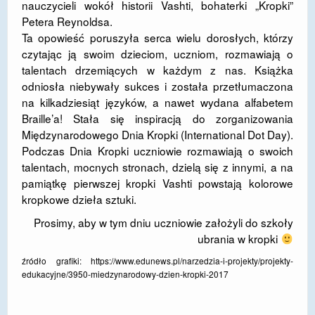
nauczycieli wokół historii Vashti, bohaterki „Kropki”
DOSTĘPNOŚĆ
Petera Reynoldsa.
Ta opowieść poruszyła serca wielu dorosłych, którzy
POLITYKA PRYWATNOŚCI
czytając ją swoim dzieciom, uczniom, rozmawiają o
talentach drzemiących w każdym z nas. Książka
RODO
odniosła niebywały sukces i została przetłumaczona
na kilkadziesiąt języków, a nawet wydana alfabetem
EGZAMIN ÓSMOKLASISTY
Braille’a! Stała się inspiracją do zorganizowania
STANDARDY OCHRONY MAŁOLETNICH
Międzynarodowego Dnia Kropki (International Dot Day).
Podczas Dnia Kropki uczniowie rozmawiają o swoich
PROJEKT ,,SZKOŁY Z JAKOŚCIĄ – ROZWÓJ
talentach, mocnych stronach, dzielą się z innymi, a na
KSZTAŁCENIA OGÓLNEGO NA TERENIE MIASTA
pamiątkę pierwszej kropki Vashti powstają kolorowe
ŻORY”
kropkowe dzieła sztuki.
REKRUTACJA 2026/2027
Prosimy, aby w tym dniu uczniowie założyli do szkoły
ubrania w kropki
mLegitymacja
źródło grafiki: https://www.edunews.pl/narzedzia-i-projekty/projekty-
edukacyjne/3950-miedzynarodowy-dzien-kropki-2017