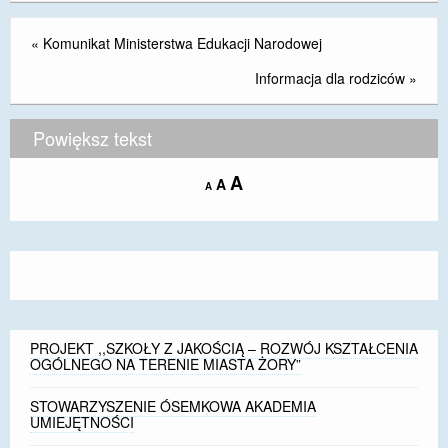
«
Komunikat Ministerstwa Edukacji Narodowej
Informacja dla rodziców
»
Powiększ tekst
Increase
A
Reset
A
Decrease
A
font
font
font
size.
size.
size.
PROJEKT ,,SZKOŁY Z JAKOŚCIĄ – ROZWÓJ KSZTAŁCENIA
OGÓLNEGO NA TERENIE MIASTA ŻORY”
STOWARZYSZENIE ÓSEMKOWA AKADEMIA
UMIEJĘTNOŚCI