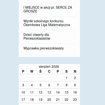
I MIEJSCE w akcji pt. SERCE ZA
GROSZE
Wyniki szkolnego konkursu
Ósemkowa Liga Matematyczna
Dzień otwarty dla
Pierwszoklasistów
Wyprawka pierwszoklasisty
sierpień 2026
P
W
Ś
C
P
S
N
1
2
3
4
5
6
7
8
9
10
11
12
13
14
15
16
17
18
19
20
21
22
23