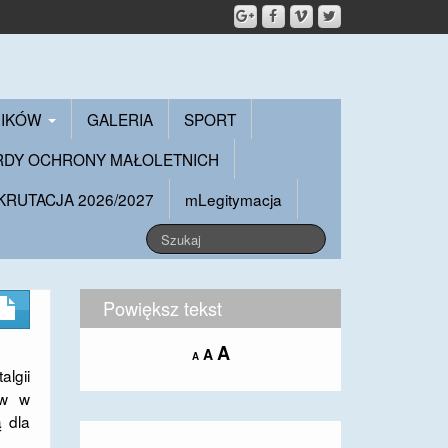
NIKÓW
GALERIA
SPORT
RDY OCHRONY MAŁOLETNICH
KRUTACJA 2026/2027
mLegitymacja
Powiększ tekst
Increase
A
Reset
A
Decrease
A
font
font
algii
font
size.
size.
size.
ów w
 dla