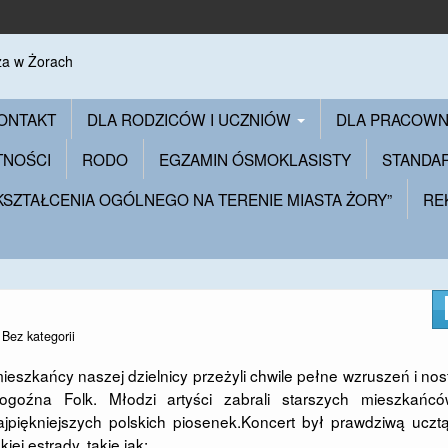
ONTAKT
DLA RODZICÓW I UCZNIÓW
DLA PRACOW
TNOŚCI
RODO
EGZAMIN ÓSMOKLASISTY
STANDA
 KSZTAŁCENIA OGÓLNEGO NA TERENIE MIASTA ŻORY”
RE
n
Bez kategorii
szkańcy naszej dzielnicy przeżyli chwile pełne wzruszeń i nost
ogoźna Folk. Młodzi artyści zabrali starszych mieszkańc
iękniejszych polskich piosenek.​Koncert był prawdziwą ucztą
iej estrady, takie jak: