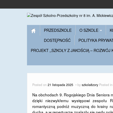
PRZEDSZKOLE
O SZKOLE
K
DOSTĘPNOŚĆ
POLITYKA PRYWA
PROJEKT ,,SZKOŁY Z JAKOŚCIĄ – ROZWÓJ
Posted on
21 listopada 2025
by
szkola8zory
Posted i
Na obchodach 9. Rogojskiego Dnia Seniora mie
dzięki niezwykłemu występowi zespołu R
romantyczną podróż muzyczną do krainy najp
ducha, a w repertuarze znalazły się perły polsk