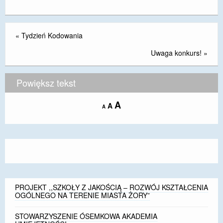
«
Tydzień Kodowania
Uwaga konkurs!
»
Powiększ tekst
Increase
A
Reset
A
Decrease
A
font
font
font
size.
size.
size.
PROJEKT ,,SZKOŁY Z JAKOŚCIĄ – ROZWÓJ KSZTAŁCENIA
OGÓLNEGO NA TERENIE MIASTA ŻORY”
STOWARZYSZENIE ÓSEMKOWA AKADEMIA