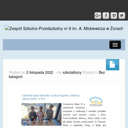
PRZEDSZKOLE
O SZKOLE
Posted on
2 listopada 2022
by
szkola8zory
Posted in
Bez
kategorii
KONTAKT
DLA RODZICÓW I UCZNIÓW
DLA PRACOWNIKÓW
GALERIA
SPORT