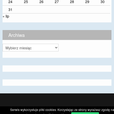
24
25
26
27
28
29
30
31
« lip
Archiwa
Archiwa
CyberChimps ©2026
Serwis wykorzystuje pliki cookies. Korzystając ze strony wyrażasz zgodę n