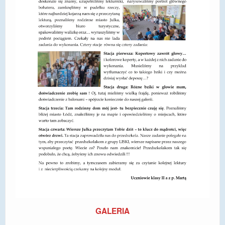
DOSTĘPNOŚĆ
POLITYKA PRYWATNOŚCI
RODO
EGZAMIN ÓSMOKLASISTY
STANDARDY OCHRONY MAŁOLETNICH
PROJEKT ,,SZKOŁY Z JAKOŚCIĄ – ROZWÓJ
KSZTAŁCENIA OGÓLNEGO NA TERENIE MIASTA
ŻORY”
REKRUTACJA 2026/2027
mLegitymacja
GALERIA