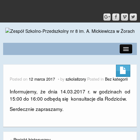
PRZEDSZKOLE
O SZKOLE
Posted on
12 marca 2017
by
szkola8zory
Posted in
Bez kategorii
KONTAKT
Informujemy, że dnia 14.03.2017 r. w godzinach od
15:00 do 16:00 odbędą się konsultacje dla Rodziców.
DLA RODZICÓW I UCZNIÓW
Serdecznie zapraszamy.
DLA PRACOWNIKÓW
GALERIA
SPORT
«
Projekt historyczny