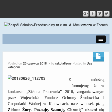
PRZEDSZKOLE
O SZKOLE
Posted on
26 czerwca 2018
by
szkola8zory
Posted in
Bez
kategorii
KONTAKT
DLA RODZICÓW I UCZNIÓW
Z radością
informujemy, że w
DLA PRACOWNIKÓW
konkursie „Zielona Pracownia” 2018, zorganizowanym
przez Wojewódzki Fundusz Ochrony Środowiska i
GALERIA
Gospodarki Wodnej w Katowicach, nasz wniosek pt. „
SPORT
okazał się
Zielone Żory- Poznaję, Szanuję, Chronię
”