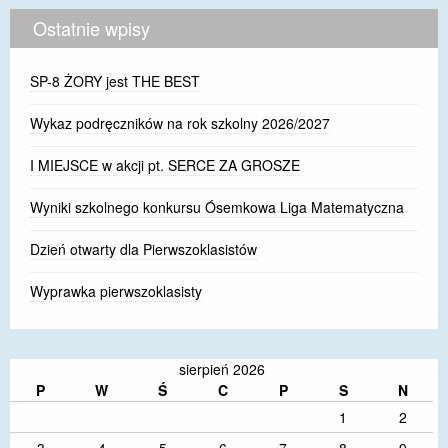
Ostatnie wpisy
SP-8 ŻORY jest THE BEST
Wykaz podręczników na rok szkolny 2026/2027
I MIEJSCE w akcji pt. SERCE ZA GROSZE
Wyniki szkolnego konkursu Ósemkowa Liga Matematyczna
Dzień otwarty dla Pierwszoklasistów
Wyprawka pierwszoklasisty
sierpień 2026
P
W
Ś
C
P
S
N
1
2