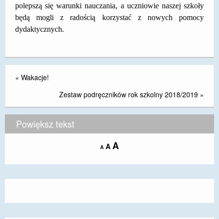
polepszą się warunki nauczania, a uczniowie naszej szkoły
będą mogli z radością korzystać z nowych pomocy
dydaktycznych.
«
Wakacje!
Zestaw podręczników rok szkolny 2018/2019
»
Powiększ tekst
Increase
A
Reset
A
Decrease
A
font
font
font
size.
size.
size.