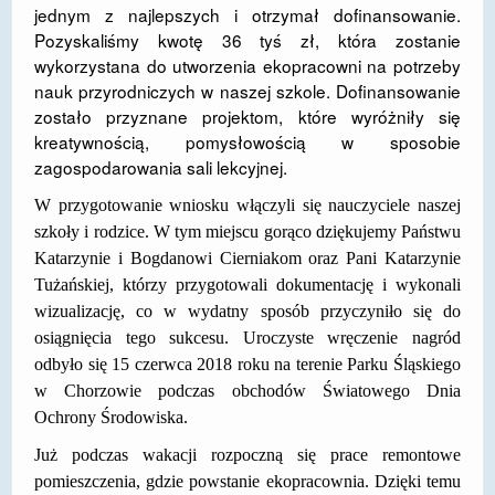
jednym z najlepszych i otrzymał dofinansowanie.
DOSTĘPNOŚĆ
Pozyskaliśmy kwotę 36 tyś zł, która zostanie
wykorzystana do utworzenia ekopracowni na potrzeby
POLITYKA PRYWATNOŚCI
nauk przyrodniczych w naszej szkole. Dofinansowanie
zostało przyznane projektom, które wyróżniły się
RODO
kreatywnością, pomysłowością w sposobie
EGZAMIN ÓSMOKLASISTY
zagospodarowania sali lekcyjnej.
W przygotowanie wniosku włączyli się nauczyciele naszej
STANDARDY OCHRONY MAŁOLETNICH
szkoły i rodzice. W tym miejscu gorąco dziękujemy Państwu
PROJEKT ,,SZKOŁY Z JAKOŚCIĄ – ROZWÓJ
Katarzynie i Bogdanowi Cierniakom oraz Pani Katarzynie
KSZTAŁCENIA OGÓLNEGO NA TERENIE MIASTA
Tużańskiej, którzy przygotowali dokumentację i wykonali
ŻORY”
wizualizację, co w wydatny sposób przyczyniło się do
osiągnięcia tego sukcesu. Uroczyste wręczenie nagród
REKRUTACJA 2026/2027
odbyło się 15 czerwca 2018 roku na terenie Parku Śląskiego
mLegitymacja
w Chorzowie podczas obchodów Światowego Dnia
Ochrony Środowiska.
Już podczas wakacji rozpoczną się prace remontowe
pomieszczenia, gdzie powstanie ekopracownia. Dzięki temu