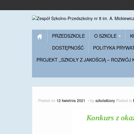
PRZEDSZKOLE
O SZKOLE
K
DOSTĘPNOŚĆ
POLITYKA PRYWA
PROJEKT ,,SZKOŁY Z JAKOŚCIĄ – ROZWÓJ
Posted on
12 kwietnia 2021
by
szkola8zory
Posted in