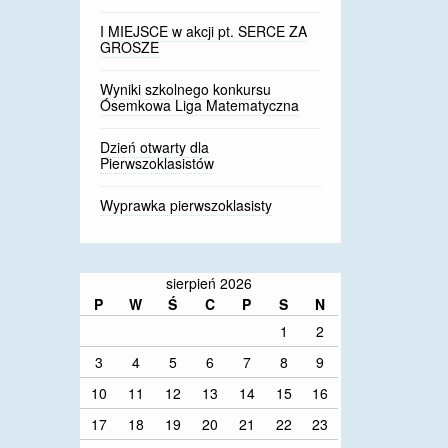
I MIEJSCE w akcji pt. SERCE ZA
GROSZE
Wyniki szkolnego konkursu
Ósemkowa Liga Matematyczna
Dzień otwarty dla
Pierwszoklasistów
Wyprawka pierwszoklasisty
sierpień 2026
P
W
Ś
C
P
S
N
1
2
3
4
5
6
7
8
9
10
11
12
13
14
15
16
17
18
19
20
21
22
23