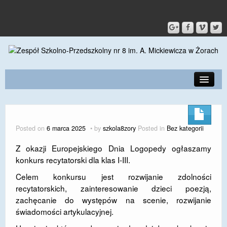
PRZEDSZKOLE
O SZKOLE
Posted on
6 marca 2025
by
szkola8zory
Posted in
Bez kategorii
KONTAKT
Z okazji Europejskiego Dnia Logopedy ogłaszamy
konkurs recytatorski dla klas I-III.
DLA RODZICÓW I UCZNIÓW
Celem konkursu jest rozwijanie zdolności
DLA PRACOWNIKÓW
recytatorskich, zainteresowanie dzieci poezją,
zachęcanie do występów na scenie, rozwijanie
GALERIA
świadomości artykulacyjnej.
SPORT