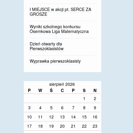
I MIEJSCE w akcji pt. SERCE ZA
GROSZE
Wyniki szkolnego konkursu
Ósemkowa Liga Matematyczna
Dzień otwarty dla
Pierwszoklasistów
Wyprawka pierwszoklasisty
sierpień 2026
P
W
Ś
C
P
S
N
1
2
3
4
5
6
7
8
9
10
11
12
13
14
15
16
17
18
19
20
21
22
23