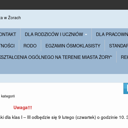
ONTAKT
DLA RODZICÓW I UCZNIÓW
DLA PRACOW
TNOŚCI
RODO
EGZAMIN ÓSMOKLASISTY
STANDA
 KSZTAŁCENIA OGÓLNEGO NA TERENIE MIASTA ŻORY”
RE
 kategorii
Uwaga!!!
dla klas I – III odbędzie się 9 lutego (czwartek) o godzinie 10. 