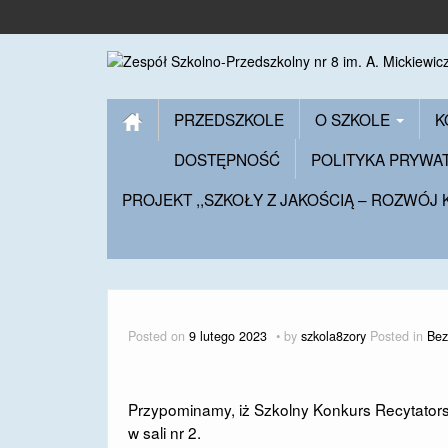
PRZEDSZKOLE
O SZKOLE
K
DOSTĘPNOŚĆ
POLITYKA PRYWA
PROJEKT ,,SZKOŁY Z JAKOŚCIĄ – ROZWÓJ
Posted on
9 lutego 2023
by
szkola8zory
Posted in
Bez
Przypominamy, iż Szkolny Konkurs Recytatorski 
w sali nr 2.