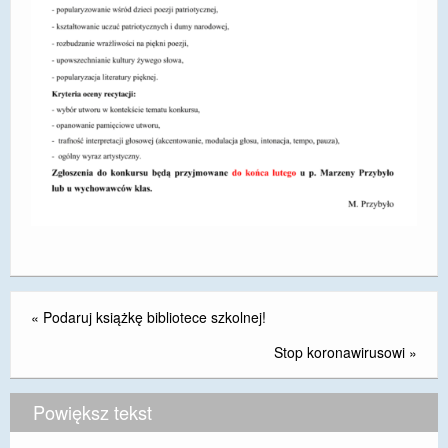
DOSTĘPNOŚĆ
POLITYKA PRYWATNOŚCI
RODO
EGZAMIN ÓSMOKLASISTY
STANDARDY OCHRONY MAŁOLETNICH
PROJEKT ,,SZKOŁY Z JAKOŚCIĄ – ROZWÓJ
KSZTAŁCENIA OGÓLNEGO NA TERENIE MIASTA
ŻORY”
REKRUTACJA 2026/2027
«
Podaruj książkę bibliotece szkolnej!
mLegitymacja
Stop koronawirusowi
»
Powiększ tekst