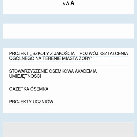
Increase
A
Reset
A
Decrease
A
font
font
font
size.
size.
size.
PROJEKT ,,SZKOŁY Z JAKOŚCIĄ – ROZWÓJ KSZTAŁCENIA
OGÓLNEGO NA TERENIE MIASTA ŻORY”
STOWARZYSZENIE ÓSEMKOWA AKADEMIA
UMIEJĘTNOŚCI
GAZETKA ÓSEMKA
PROJEKTY UCZNIÓW