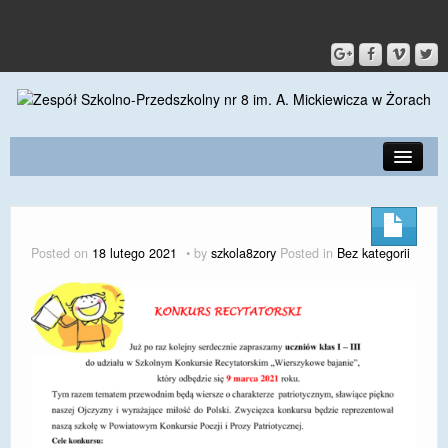
PRZEDSZKOLE
O SZKOLE
Posted on
18 lutego 2021
by
szkola8zory
Posted in
Bez kategorii
KONTAKT
DLA RODZICÓW I UCZNIÓW
DLA PRACOWNIKÓW
GALERIA
SPORT