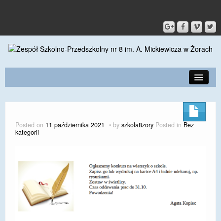
PRZEDSZKOLE
O SZKOLE
Posted on
11 października 2021
by
szkola8zory
Posted in
Bez
kategorii
KONTAKT
DLA RODZICÓW I UCZNIÓW
DLA PRACOWNIKÓW
GALERIA
SPORT