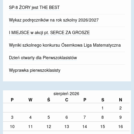
SP-8 ŻORY jest THE BEST
Wykaz podręczników na rok szkolny 2026/2027
I MIEJSCE w akcji pt. SERCE ZA GROSZE
Wyniki szkolnego konkursu Ósemkowa Liga Matematyczna
Dzień otwarty dla Pierwszoklasistów
Wyprawka pierwszoklasisty
sierpień 2026
P
W
Ś
C
P
S
N
1
2
3
4
5
6
7
8
9
10
11
12
13
14
15
16