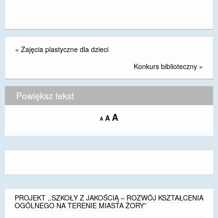
DOSTĘPNOŚĆ
POLITYKA PRYWATNOŚCI
«
Zajęcia plastyczne dla dzieci
RODO
Konkurs biblioteczny
»
EGZAMIN ÓSMOKLASISTY
STANDARDY OCHRONY MAŁOLETNICH
Powiększ tekst
PROJEKT ,,SZKOŁY Z JAKOŚCIĄ – ROZWÓJ
Increase
A
Reset
A
Decrease
A
KSZTAŁCENIA OGÓLNEGO NA TERENIE MIASTA
font
font
font
ŻORY”
size.
size.
size.
REKRUTACJA 2026/2027
mLegitymacja
PROJEKT ,,SZKOŁY Z JAKOŚCIĄ – ROZWÓJ KSZTAŁCENIA
OGÓLNEGO NA TERENIE MIASTA ŻORY”