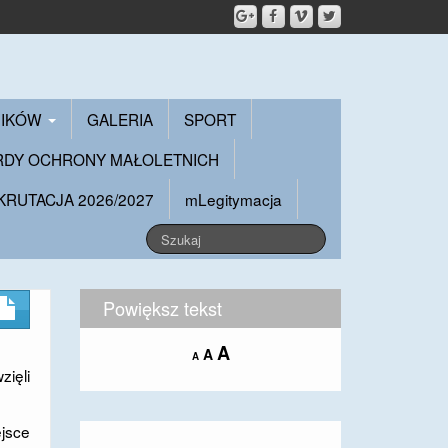
NIKÓW
GALERIA
SPORT
RDY OCHRONY MAŁOLETNICH
KRUTACJA 2026/2027
mLegitymacja
Powiększ tekst
Increase
A
Reset
A
Decrease
A
font
font
zięli
font
size.
size.
size.
ejsce