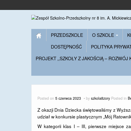
PRZEDSZKOLE
O SZKOLE
K
DOSTĘPNOŚĆ
POLITYKA PRYWA
PROJEKT ,,SZKOŁY Z JAKOŚCIĄ – ROZWÓJ
Posted on
5 czerwca 2023
by
szkola8zory
Posted in
B
Z okazji Dnia Dziecka świętowaliśmy z Wyższ
udział w konkursie plastycznym „Mój Ratownik
W kategorii klas I – III, pierwsze miejsce z