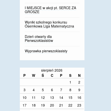
I MIEJSCE w akcji pt. SERCE ZA
GROSZE
Wyniki szkolnego konkursu
Ósemkowa Liga Matematyczna
Dzień otwarty dla
Pierwszoklasistów
Wyprawka pierwszoklasisty
sierpień 2026
P
W
Ś
C
P
S
N
1
2
3
4
5
6
7
8
9
10
11
12
13
14
15
16
17
18
19
20
21
22
23