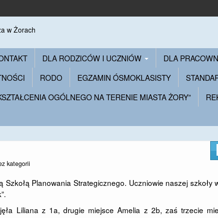
ONTAKT
DLA RODZICÓW I UCZNIÓW
DLA PRACOW
TNOŚCI
RODO
EGZAMIN ÓSMOKLASISTY
STANDA
 KSZTAŁCENIA OGÓLNEGO NA TERENIE MIASTA ŻORY”
RE
ez kategorii
ą Szkołą Planowania Strategicznego. Uczniowie naszej szkoły w
”.
ajęła Liliana z 1a, drugie miejsce Amelia z 2b, zaś trzecie mi