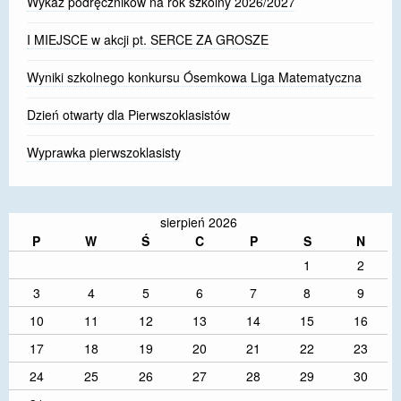
Wykaz podręczników na rok szkolny 2026/2027
I MIEJSCE w akcji pt. SERCE ZA GROSZE
Wyniki szkolnego konkursu Ósemkowa Liga Matematyczna
Dzień otwarty dla Pierwszoklasistów
Wyprawka pierwszoklasisty
sierpień 2026
P
W
Ś
C
P
S
N
1
2
3
4
5
6
7
8
9
10
11
12
13
14
15
16
17
18
19
20
21
22
23
24
25
26
27
28
29
30