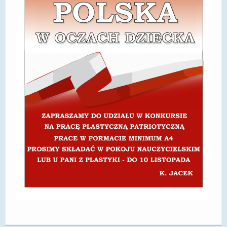
DOSTĘPNOŚĆ
POLITYKA PRYWATNOŚCI
RODO
EGZAMIN ÓSMOKLASISTY
STANDARDY OCHRONY MAŁOLETNICH
PROJEKT ,,SZKOŁY Z JAKOŚCIĄ – ROZWÓJ
KSZTAŁCENIA OGÓLNEGO NA TERENIE MIASTA
ŻORY”
REKRUTACJA 2026/2027
mLegitymacja