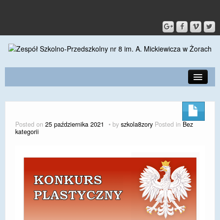
PRZEDSZKOLE
O SZKOLE
Posted on
25 października 2021
by
szkola8zory
Posted in
Bez
kategorii
KONTAKT
DLA RODZICÓW I UCZNIÓW
DLA PRACOWNIKÓW
GALERIA
SPORT