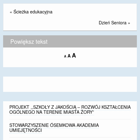
«
Ścieżka edukacyjna
Dzień Seniora
»
Powiększ tekst
Increase
A
Reset
A
Decrease
A
font
font
font
size.
size.
size.
PROJEKT ,,SZKOŁY Z JAKOŚCIĄ – ROZWÓJ KSZTAŁCENIA
OGÓLNEGO NA TERENIE MIASTA ŻORY”
STOWARZYSZENIE ÓSEMKOWA AKADEMIA
UMIEJĘTNOŚCI