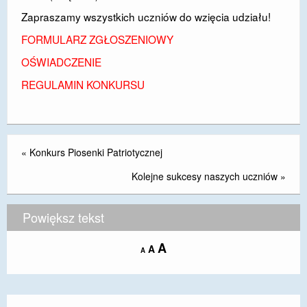
Zapraszamy wszystkich uczniów do wzięcia udziału!
FORMULARZ ZGŁOSZENIOWY
OŚWIADCZENIE
REGULAMIN KONKURSU
«
Konkurs Piosenki Patriotycznej
Kolejne sukcesy naszych uczniów
»
Powiększ tekst
Increase
A
Reset
A
Decrease
A
font
font
font
size.
size.
size.