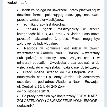
wokół nas”.
DOSTĘPNOŚĆ
Konkurs polega na stworzeniu pracy plastycznej w
dowolnej formie pokazującej otaczający nas świat
POLITYKA PRYWATNOŚCI
przez pryzmat pierwiastk(a)ów.
Technika pracy jest dowolna.
RODO
Konkurs będzie rozstrzygnięty w trzech
kategoriach: kl. 1-3, 4-6 oraz 7-8. Jedna klasa może
EGZAMIN ÓSMOKLASISTY
przesłać maksymalnie 3 prace. Prace mogą być
zbiorowe lub indywidualne.
STANDARDY OCHRONY MAŁOLETNICH
Nagrodą w konkursie jest udział w dwóch
warsztatach w Akademii Nauki i Rozwoju – warsztaty
PROJEKT ,,SZKOŁY Z JAKOŚCIĄ – ROZWÓJ
(lub pokaz) chemiczny, oraz zajęcia chemii w
KSZTAŁCENIA OGÓLNEGO NA TERENIE MIASTA
minecraft education. Zwycięska praca upoważnia do
ŻORY”
wzięcia udziału w warsztatach całą klasę lub jej część.
Prace można składać do 14 listopada 2019 u
REKRUTACJA 2026/2027
nauczyciela chemii p. Anny Jordan lub dostarczyć
osobiście na pod adres: Akademia Nauki i Rozwoju,
mLegitymacja
ul. Centralna 35/1, 44-240 Żory
do 15 listopada 2019.
Do pracy powinien być dostarczony FORMULARZ
ZGŁOSZENIOWY i OŚWIADCZENIE KONKURSOWE
(załączniki).