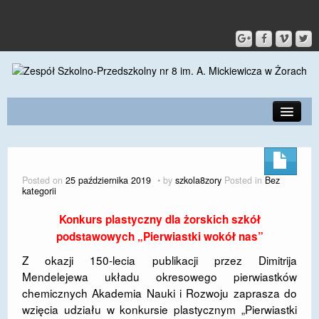
PRZEDSZKOLE
O SZKOLE
Posted on
25 października 2019
by
szkola8zory
Posted in
Bez
kategorii
KONTAKT
Konkurs plastyczny dla żorskich szkół
DLA RODZICÓW I UCZNIÓW
podstawowych „Pierwiastki wokół nas”
DLA PRACOWNIKÓW
Z okazji 150-lecia publikacji przez Dimitrija
Mendelejewa układu okresowego pierwiastków
GALERIA
chemicznych Akademia Nauki i Rozwoju zaprasza do
wzięcia udziału w konkursie plastycznym „Pierwiastki
SPORT