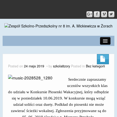
PRZEDSZKOLE
O SZKOLE
Posted on
24 maja 2019
by
szkola8zory
Posted in
Bez kategorii
KONTAKT
Serdecznie zapraszamy
DLA RODZICÓW I UCZNIÓW
uczniów wszystkich klas
do udziału w Konkursie Piosenki Wakacyjnej, który odbędzie
DLA PRACOWNIKÓW
się w poniedziałek 10.06.2019. W konkursie mogą wziąć
GALERIA
udział soliści oraz duety. Podkład do piosenki nie może
zawierać ścieżki wokalnej. Zgłoszenia przyjmowane są do
SPORT
05. 06. 2019 (środa) u p. Marzeny Przybyło.