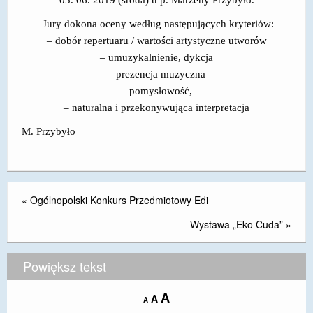
DOSTĘPNOŚĆ
Jury dokona oceny według następujących kryteriów:
– dobór repertuaru / wartości artystyczne utworów
POLITYKA PRYWATNOŚCI
– umuzykalnienie, dykcja
– prezencja muzyczna
RODO
– pomysłowość,
EGZAMIN ÓSMOKLASISTY
– naturalna i przekonywująca interpretacja
STANDARDY OCHRONY MAŁOLETNICH
M. Przybyło
PROJEKT ,,SZKOŁY Z JAKOŚCIĄ – ROZWÓJ
KSZTAŁCENIA OGÓLNEGO NA TERENIE MIASTA
ŻORY”
«
Ogólnopolski Konkurs Przedmiotowy Edi
REKRUTACJA 2026/2027
Wystawa „Eko Cuda”
»
mLegitymacja
Powiększ tekst
Increase
A
Reset
A
Decrease
A
font
font
font