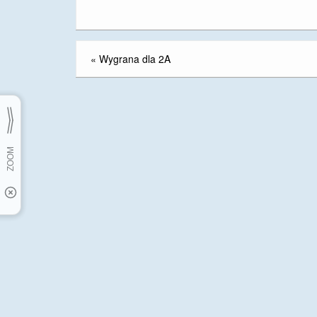
«
Wygrana dla 2A