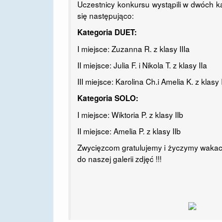
Uczestnicy konkursu wystąpili w dwóch k
się następująco:
Kategoria DUET:
I miejsce: Zuzanna R. z klasy IIIa
II miejsce: Julia F. i Nikola T. z klasy IIa
III miejsce: Karolina Ch.i Amelia K. z klasy I
Kategoria SOLO:
I miejsce: Wiktoria P. z klasy IIb
II miejsce: Amelia P. z klasy IIb
Zwycięzcom gratulujemy i życzymy wakacji c
do naszej galerii zdjęć !!!