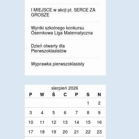
I MIEJSCE w akcji pt. SERCE ZA
GROSZE
Wyniki szkolnego konkursu
Ósemkowa Liga Matematyczna
Dzień otwarty dla
Pierwszoklasistów
Wyprawka pierwszoklasisty
sierpień 2026
P
W
Ś
C
P
S
N
1
2
3
4
5
6
7
8
9
10
11
12
13
14
15
16
17
18
19
20
21
22
23