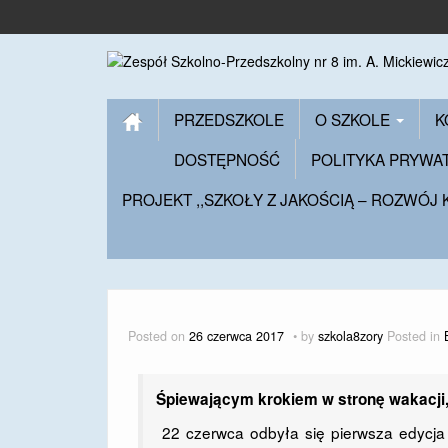
PRZEDSZKOLE
O SZKOLE
K
DOSTĘPNOŚĆ
POLITYKA PRYWA
PROJEKT ,,SZKOŁY Z JAKOŚCIĄ – ROZWÓJ
Posted on
26 czerwca 2017
by
szkola8zory
Posted in
Śpiewającym krokiem w stronę wakacji,
22 czerwca odbyła się pierwsza edycja 