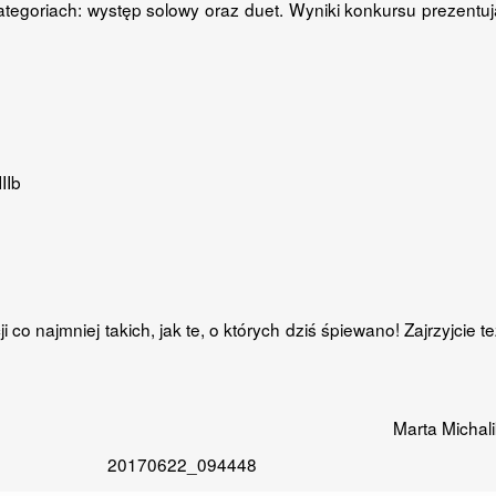
ategoriach: występ solowy oraz duet. Wyniki konkursu prezentuj
IIb
o najmniej takich, jak te, o których dziś śpiewano! Zajrzyjcie t
Marta Michal