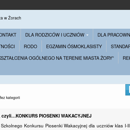
ONTAKT
DLA RODZICÓW I UCZNIÓW
DLA PRACOW
TNOŚCI
RODO
EGZAMIN ÓSMOKLASISTY
STANDA
 KSZTAŁCENIA OGÓLNEGO NA TERENIE MIASTA ŻORY”
RE
Bez kategorii
 czyli…
KONKURS PIOSENKI WAKACYJNEJ
Szkolnego Konkursu Piosenki Wakacyjnej dla uczniów klas I-III