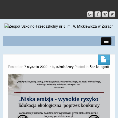
PRZEDSZKOLE
O SZKOLE
Posted on
7 stycznia 2022
by
szkola8zory
Posted in
Bez kategorii
KONTAKT
DLA RODZICÓW I UCZNIÓW
DLA PRACOWNIKÓW
GALERIA
SPORT