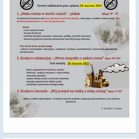
DOSTĘPNOŚĆ
POLITYKA PRYWATNOŚCI
RODO
EGZAMIN ÓSMOKLASISTY
STANDARDY OCHRONY MAŁOLETNICH
PROJEKT ,,SZKOŁY Z JAKOŚCIĄ – ROZWÓJ
KSZTAŁCENIA OGÓLNEGO NA TERENIE MIASTA
ŻORY”
REKRUTACJA 2026/2027
mLegitymacja