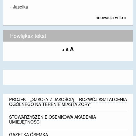
«
Jasełka
Innowacja w Ib
»
Powiększ tekst
Increase
A
Reset
A
Decrease
A
font
font
font
size.
size.
size.
PROJEKT ,,SZKOŁY Z JAKOŚCIĄ – ROZWÓJ KSZTAŁCENIA
OGÓLNEGO NA TERENIE MIASTA ŻORY”
STOWARZYSZENIE ÓSEMKOWA AKADEMIA
UMIEJĘTNOŚCI
GAZETKA ÓSEMKA