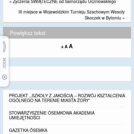
«
Życzenia ŚWIĄTECZNE od Samorządu Uczniowskiego
III miejsce w Wojewódzkim Turnieju Szachowym Wesoły
Skoczek w Bytomiu
»
Powiększ tekst
Increase
A
Reset
A
Decrease
A
font
font
font
size.
size.
size.
PROJEKT ,,SZKOŁY Z JAKOŚCIĄ – ROZWÓJ KSZTAŁCENIA
OGÓLNEGO NA TERENIE MIASTA ŻORY”
STOWARZYSZENIE ÓSEMKOWA AKADEMIA
UMIEJĘTNOŚCI
GAZETKA ÓSEMKA