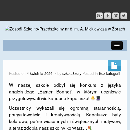
PRZEDSZKOLE
O SZKOLE
Posted on
4 kwietnia 2026
by
szkola8zory
Posted in
Bez kategorii
KONTAKT
W naszej szkole odbył się konkurs z języka
angielskiego „Easter Bonnet”, w którym uczniowie
DLA RODZICÓW I UCZNIÓW
przygotowywali wielkanocne kapelusze!
DLA PRACOWNIKÓW
Uczestnicy wykazali się ogromną starannością,
pomysłowością i kreatywnością. Kapelusze były
GALERIA
kolorowe, pełne wiosennych i świątecznych motywów,
SPORT
a teraz zdobią nasz szkolny korytarz…