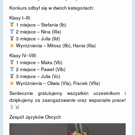
Konkurs odbył się w dwóch kategoriach:
DOSTĘPNOŚĆ
Klasy I–III:
POLITYKA PRYWATNOŚCI
1 miejsce – Stefania (Ib)
2 miejsce – Nina (IIIa)
RODO
3 miejsce – Julia (IId)
EGZAMIN ÓSMOKLASISTY
Wyróżnienia – Miłosz (IIb), Hania (IIIa)
Klasy IV–VIII:
STANDARDY OCHRONY MAŁOLETNICH
1 miejsce – Maks (Vb)
PROJEKT ,,SZKOŁY Z JAKOŚCIĄ – ROZWÓJ
2 miejsce – Paweł (VIb)
KSZTAŁCENIA OGÓLNEGO NA TERENIE MIASTA
3 miejsce – Julia (Vc)
ŻORY”
Wyróżnienia – Oliwia (VIa), Franek (VIIa)
Serdecznie gratulujemy wszystkim uczestnikom i
REKRUTACJA 2026/2027
dziękujemy za zaangażowanie oraz wspaniałe prace!
mLegitymacja
Zespół Języków Obcych