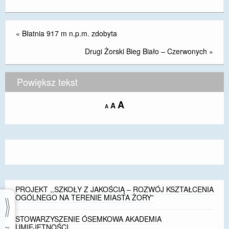
«
Błatnia 917 m n.p.m. zdobyta
Drugi Żorski Bieg Biało – Czerwonych
»
Powiększ tekst
Increase
A
Reset
A
Decrease
A
font
font
font
size.
size.
size.
PROJEKT ,,SZKOŁY Z JAKOŚCIĄ – ROZWÓJ KSZTAŁCENIA
OGÓLNEGO NA TERENIE MIASTA ŻORY”
STOWARZYSZENIE ÓSEMKOWA AKADEMIA
UMIEJĘTNOŚCI