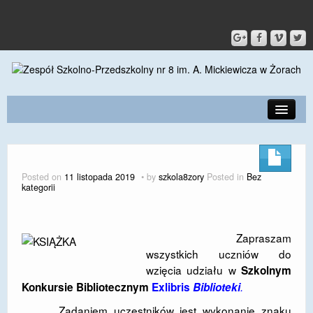
PRZEDSZKOLE
O SZKOLE
Posted on
11 listopada 2019
by
szkola8zory
Posted in
Bez
kategorii
KONTAKT
DLA RODZICÓW I UCZNIÓW
Zapraszam
DLA PRACOWNIKÓW
wszystkich uczniów do
wzięcia udziału w
Szkolnym
GALERIA
Konkursie Bibliotecznym
Exlibris
Biblioteki
.
SPORT
Zadaniem uczestników jest wykonanie znaku