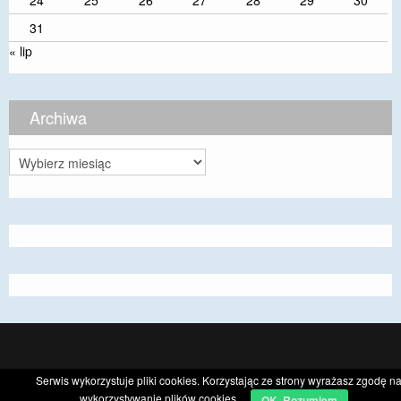
24
25
26
27
28
29
30
31
« lip
Archiwa
Archiwa
CyberChimps ©2026
Serwis wykorzystuje pliki cookies. Korzystając ze strony wyrażasz zgodę n
wykorzystywanie plików cookies.
OK. Rozumiem