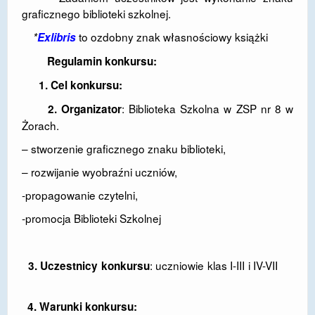
graficznego biblioteki szkolnej.
DOSTĘPNOŚĆ
to ozdobny znak własnościowy książki
*
Exlibris
POLITYKA PRYWATNOŚCI
Regulamin konkursu:
RODO
1. Cel konkursu:
EGZAMIN ÓSMOKLASISTY
: Biblioteka Szkolna w ZSP nr 8 w
2. Organizator
Żorach.
STANDARDY OCHRONY MAŁOLETNICH
– stworzenie graficznego znaku biblioteki,
PROJEKT ,,SZKOŁY Z JAKOŚCIĄ – ROZWÓJ
– rozwijanie wyobraźni uczniów,
KSZTAŁCENIA OGÓLNEGO NA TERENIE MIASTA
ŻORY”
-propagowanie czytelni,
REKRUTACJA 2026/2027
-promocja Biblioteki Szkolnej
mLegitymacja
: uczniowie klas I-III i IV-VII
3. Uczestnicy konkursu
4. Warunki konkursu: