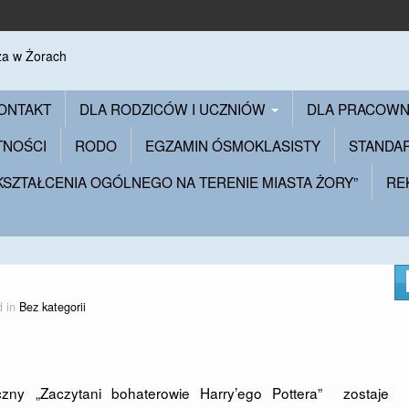
ONTAKT
DLA RODZICÓW I UCZNIÓW
DLA PRACOW
TNOŚCI
RODO
EGZAMIN ÓSMOKLASISTY
STANDA
 KSZTAŁCENIA OGÓLNEGO NA TERENIE MIASTA ŻORY”
RE
d in
Bez kategorii
eczny „Zaczytani bohaterowie Harry’ego Pottera” zostaje