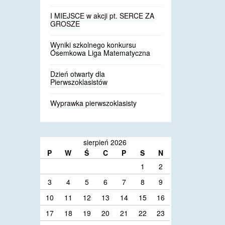
I MIEJSCE w akcji pt. SERCE ZA
GROSZE
Wyniki szkolnego konkursu
Ósemkowa Liga Matematyczna
Dzień otwarty dla
Pierwszoklasistów
Wyprawka pierwszoklasisty
sierpień 2026
P
W
Ś
C
P
S
N
1
2
3
4
5
6
7
8
9
10
11
12
13
14
15
16
17
18
19
20
21
22
23