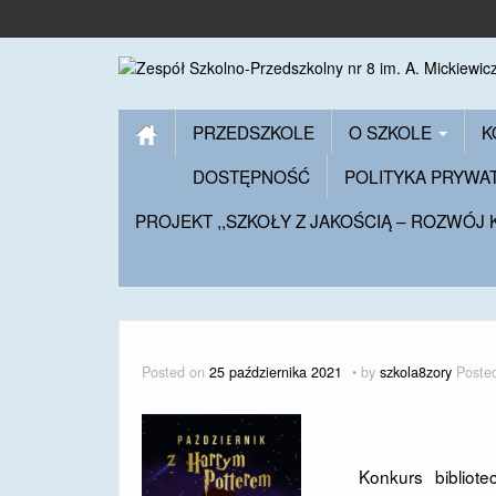
PRZEDSZKOLE
O SZKOLE
K
DOSTĘPNOŚĆ
POLITYKA PRYWA
PROJEKT ,,SZKOŁY Z JAKOŚCIĄ – ROZWÓJ
Posted on
25 października 2021
by
szkola8zory
Poste
Konkurs bibliot