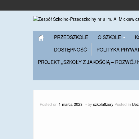
PRZEDSZKOLE
O SZKOLE
K
DOSTĘPNOŚĆ
POLITYKA PRYWA
PROJEKT ,,SZKOŁY Z JAKOŚCIĄ – ROZWÓJ
Posted on
1 marca 2023
by
szkola8zory
Posted in
Bez