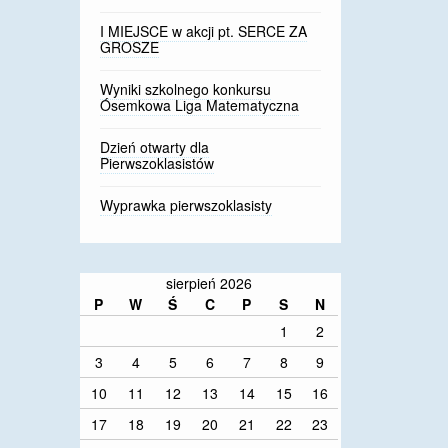
I MIEJSCE w akcji pt. SERCE ZA
GROSZE
Wyniki szkolnego konkursu
Ósemkowa Liga Matematyczna
Dzień otwarty dla
Pierwszoklasistów
Wyprawka pierwszoklasisty
sierpień 2026
P
W
Ś
C
P
S
N
1
2
3
4
5
6
7
8
9
10
11
12
13
14
15
16
17
18
19
20
21
22
23