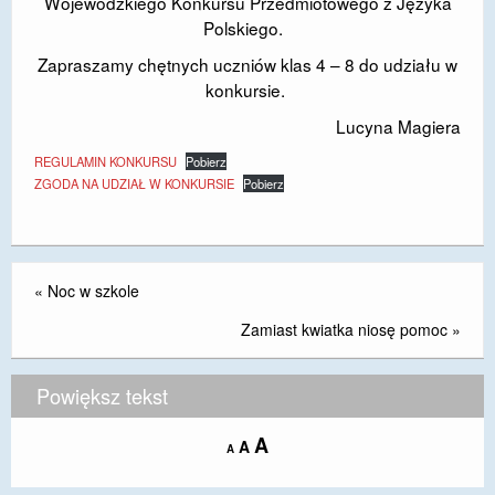
Wojewódzkiego Konkursu Przedmiotowego z Języka
Polskiego.
DOSTĘPNOŚĆ
Zapraszamy chętnych uczniów klas 4 – 8 do udziału w
POLITYKA PRYWATNOŚCI
konkursie.
RODO
Lucyna Magiera
EGZAMIN ÓSMOKLASISTY
REGULAMIN KONKURSU
Pobierz
ZGODA NA UDZIAŁ W KONKURSIE
Pobierz
STANDARDY OCHRONY MAŁOLETNICH
PROJEKT ,,SZKOŁY Z JAKOŚCIĄ – ROZWÓJ
KSZTAŁCENIA OGÓLNEGO NA TERENIE MIASTA
«
Noc w szkole
ŻORY”
Zamiast kwiatka niosę pomoc
»
REKRUTACJA 2026/2027
mLegitymacja
Powiększ tekst
Increase
A
Reset
A
Decrease
A
font
font
font
size.
size.
size.