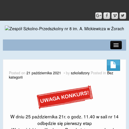
PRZEDSZKOLE
O SZKOLE
Posted on
21 października 2021
by
szkola8zory
Posted in
Bez
kategorii
KONTAKT
DLA RODZICÓW I UCZNIÓW
DLA PRACOWNIKÓW
GALERIA
W dniu 25 października 21r. o godz. 11.40 w sali nr 14
odbędzie się pierwszy etap
SPORT