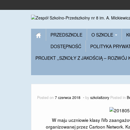
PRZEDSZKOLE
O SZKOLE
K
DOSTĘPNOŚĆ
POLITYKA PRYWA
PROJEKT ,,SZKOŁY Z JAKOŚCIĄ – ROZWÓJ
Posted on
7 czerwca 2018
by
szkola8zory
Posted in
B
W maju uczniowie klasy IVb zaangażo
organizowanej przez Cartoon Network. K