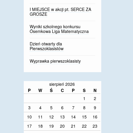
I MIEJSCE w akcji pt. SERCE ZA
GROSZE
Wyniki szkolnego konkursu
Ósemkowa Liga Matematyczna
Dzień otwarty dla
Pierwszoklasistów
Wyprawka pierwszoklasisty
sierpień 2026
P
W
Ś
C
P
S
N
1
2
3
4
5
6
7
8
9
10
11
12
13
14
15
16
17
18
19
20
21
22
23