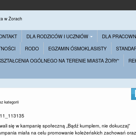
ONTAKT
DLA RODZICÓW I UCZNIÓW
DLA PRACOW
TNOŚCI
RODO
EGZAMIN ÓSMOKLASISTY
STANDA
 KSZTAŁCENIA OGÓLNEGO NA TERENIE MIASTA ŻORY”
RE
ez kategorii
wali się w kampanię społeczną „Bądź kumplem, nie dokuczaj”
ampania miała na celu promowanie koleżeńskich zachowań ora