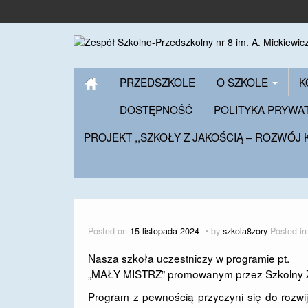
PRZEDSZKOLE
O SZKOLE
K
DOSTĘPNOŚĆ
POLITYKA PRYWA
PROJEKT ,,SZKOŁY Z JAKOŚCIĄ – ROZWÓJ
Posted on
15 listopada 2024
by
szkola8zory
Posted i
Nasza szkoła uczestniczy w programie pt.
„MAŁY MISTRZ” promowanym przez Szkolny Z
Program z pewnością przyczyni się do rozwi