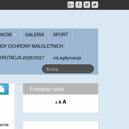
NIKÓW
GALERIA
SPORT
RDY OCHRONY MAŁOLETNICH
KRUTACJA 2026/2027
mLegitymacja
Powiększ tekst
Increase
A
Reset
A
Decrease
A
font
font
font
size.
size.
size.
ania