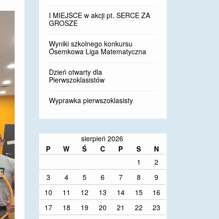
I MIEJSCE w akcji pt. SERCE ZA
GROSZE
Wyniki szkolnego konkursu
Ósemkowa Liga Matematyczna
Dzień otwarty dla
Pierwszoklasistów
Wyprawka pierwszoklasisty
sierpień 2026
P
W
Ś
C
P
S
N
1
2
3
4
5
6
7
8
9
10
11
12
13
14
15
16
17
18
19
20
21
22
23