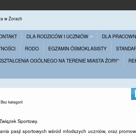
ONTAKT
DLA RODZICÓW I UCZNIÓW
DLA PRACOW
TNOŚCI
RODO
EGZAMIN ÓSMOKLASISTY
STANDA
 KSZTAŁCENIA OGÓLNEGO NA TERENIE MIASTA ŻORY”
RE
n
Bez kategorii
wiązek Sportowy.
jania pasji sportowych wśród młodszych uczniów, oraz promow