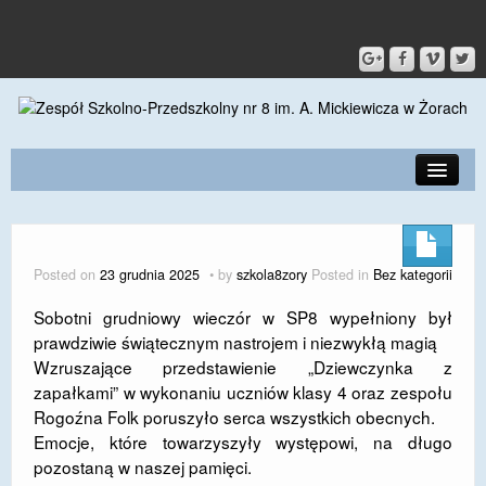
PRZEDSZKOLE
O SZKOLE
Posted on
23 grudnia 2025
by
szkola8zory
Posted in
Bez kategorii
KONTAKT
Sobotni grudniowy wieczór w SP8 wypełniony był
prawdziwie świątecznym nastrojem i niezwykłą magią
DLA RODZICÓW I UCZNIÓW
Wzruszające przedstawienie „Dziewczynka z
DLA PRACOWNIKÓW
zapałkami” w wykonaniu uczniów klasy 4 oraz zespołu
Rogoźna Folk poruszyło serca wszystkich obecnych.
GALERIA
Emocje, które towarzyszyły występowi, na długo
pozostaną w naszej pamięci.
SPORT