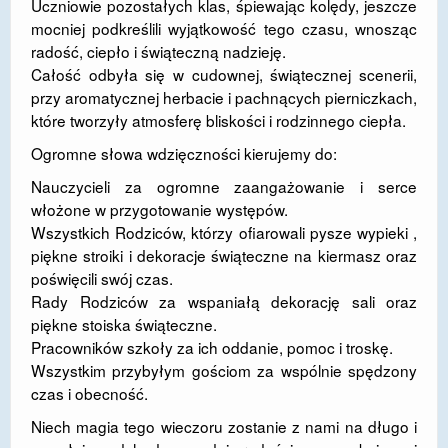
Uczniowie pozostałych klas, śpiewając kolędy, jeszcze
mocniej podkreślili wyjątkowość tego czasu, wnosząc
DOSTĘPNOŚĆ
radość, ciepło i świąteczną nadzieję.
POLITYKA PRYWATNOŚCI
Całość odbyła się w cudownej, świątecznej scenerii,
przy aromatycznej herbacie i pachnących pierniczkach,
RODO
które tworzyły atmosferę bliskości i rodzinnego ciepła.
EGZAMIN ÓSMOKLASISTY
Ogromne słowa wdzięczności kierujemy do:
Nauczycieli za ogromne zaangażowanie i serce
STANDARDY OCHRONY MAŁOLETNICH
włożone w przygotowanie występów.
PROJEKT ,,SZKOŁY Z JAKOŚCIĄ – ROZWÓJ
Wszystkich Rodziców, którzy ofiarowali pysze wypieki ,
KSZTAŁCENIA OGÓLNEGO NA TERENIE MIASTA
piękne stroiki i dekoracje świąteczne na kiermasz oraz
ŻORY”
poświęcili swój czas.
Rady Rodziców za wspaniałą dekorację sali oraz
REKRUTACJA 2026/2027
piękne stoiska świąteczne.
Pracowników szkoły za ich oddanie, pomoc i troskę.
mLegitymacja
Wszystkim przybyłym gościom za wspólnie spędzony
czas i obecność.
Niech magia tego wieczoru zostanie z nami na długo i