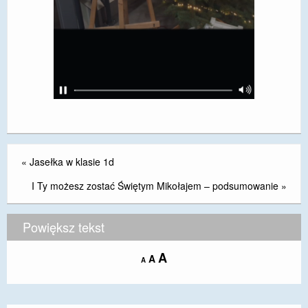
«
Jasełka w klasie 1d
I Ty możesz zostać Świętym Mikołajem – podsumowanie
»
Powiększ tekst
Increase
A
Reset
A
Decrease
A
font
font
font
size.
size.
size.