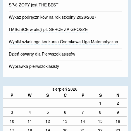
SP-8 ŻORY jest THE BEST
Wykaz podręczników na rok szkolny 2026/2027
I MIEJSCE w akcji pt. SERCE ZA GROSZE
Wyniki szkolnego konkursu Ósemkowa Liga Matematyczna
Dzień otwarty dla Pierwszoklasistów
Wyprawka pierwszoklasisty
sierpień 2026
P
W
Ś
C
P
S
N
1
2
3
4
5
6
7
8
9
10
11
12
13
14
15
16
17
18
19
20
21
22
23