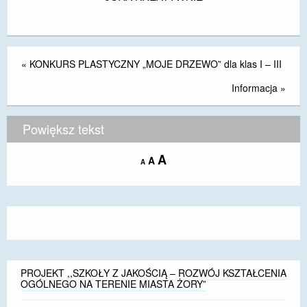
DOSTĘPNOŚĆ
POLITYKA PRYWATNOŚCI
«
KONKURS PLASTYCZNY „MOJE DRZEWO” dla klas I – III
RODO
Informacja
»
EGZAMIN ÓSMOKLASISTY
Powiększ tekst
STANDARDY OCHRONY MAŁOLETNICH
PROJEKT ,,SZKOŁY Z JAKOŚCIĄ – ROZWÓJ
Increase
A
Reset
A
Decrease
A
KSZTAŁCENIA OGÓLNEGO NA TERENIE MIASTA
font
font
font
ŻORY”
size.
size.
size.
REKRUTACJA 2026/2027
mLegitymacja
PROJEKT ,,SZKOŁY Z JAKOŚCIĄ – ROZWÓJ KSZTAŁCENIA
OGÓLNEGO NA TERENIE MIASTA ŻORY”