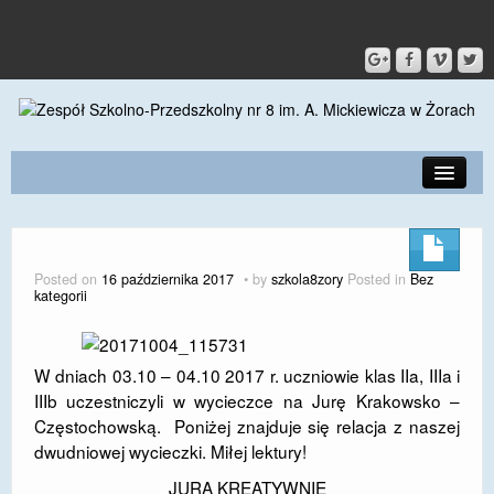
PRZEDSZKOLE
O SZKOLE
Posted on
16 października 2017
by
szkola8zory
Posted in
Bez
kategorii
KONTAKT
DLA RODZICÓW I UCZNIÓW
W dniach 03.10 – 04.10 2017 r. uczniowie klas IIa, IIIa i
DLA PRACOWNIKÓW
IIIb uczestniczyli w wycieczce na Jurę Krakowsko –
Częstochowską. Poniżej znajduje się relacja z naszej
GALERIA
dwudniowej wycieczki. Miłej lektury!
SPORT
JURA KREATYWNIE