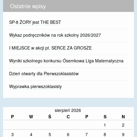
Ostatnie wpisy
SP-8 ŻORY jest THE BEST
Wykaz podręczników na rok szkolny 2026/2027
I MIEJSCE w akcji pt. SERCE ZA GROSZE
Wyniki szkolnego konkursu Ósemkowa Liga Matematyczna
Dzień otwarty dla Pierwszoklasistów
Wyprawka pierwszoklasisty
sierpień 2026
P
W
Ś
C
P
S
N
1
2
3
4
5
6
7
8
9