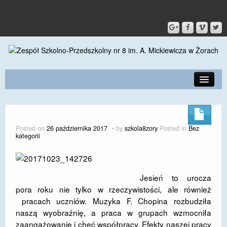
PRZEDSZKOLE
O SZKOLE
Posted on
26 października 2017
by
szkola8zory
Posted in
Bez
kategorii
KONTAKT
DLA RODZICÓW I UCZNIÓW
Jesień to urocza
DLA PRACOWNIKÓW
pora roku nie tylko w rzeczywistości, ale również
pracach uczniów. Muzyka F. Chopina rozbudziła
GALERIA
naszą wyobraźnię, a praca w grupach wzmocniła
SPORT
zaangażowanie i chęć współpracy. Efekty naszej pracy