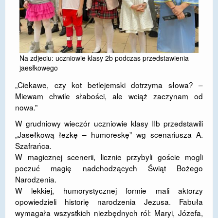
DOSTĘPNOŚĆ
POLITYKA PRYWATNOŚCI
RODO
Na zdjeciu: uczniowie klasy 2b podczas przedstawienia
jaesłkowego
EGZAMIN ÓSMOKLASISTY
„Ciekawe, czy kot betlejemski dotrzyma słowa? –
STANDARDY OCHRONY MAŁOLETNICH
Miewam chwile słabości, ale wciąż zaczynam od
nowa.”
PROJEKT ,,SZKOŁY Z JAKOŚCIĄ – ROZWÓJ
KSZTAŁCENIA OGÓLNEGO NA TERENIE MIASTA
W grudniowy wieczór uczniowie klasy IIb przedstawili
ŻORY”
„Jasełkową łezkę – humoreskę” wg scenariusza A.
Szafrańca.
REKRUTACJA 2026/2027
W magicznej scenerii, licznie przybyli goście mogli
poczuć magię nadchodzących Świąt Bożego
mLegitymacja
Narodzenia.
W lekkiej, humorystycznej formie mali aktorzy
opowiedzieli historię narodzenia Jezusa. Fabuła
wymagała wszystkich niezbędnych ról: Maryi, Józefa,