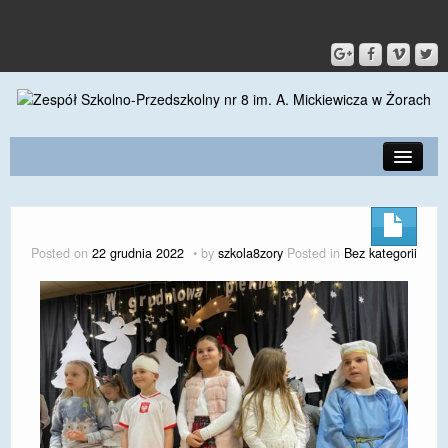
PRZEDSZKOLE
O SZKOLE
Posted on
22 grudnia 2022
by
szkola8zory
Posted in
Bez kategorii
KONTAKT
DLA RODZICÓW I UCZNIÓW
DLA PRACOWNIKÓW
GALERIA
SPORT