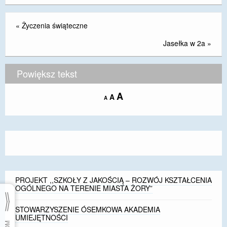
«
Życzenia świąteczne
Jasełka w 2a
»
Powiększ tekst
Increase
A
Reset
A
Decrease
A
font
font
font
size.
size.
size.
PROJEKT ,,SZKOŁY Z JAKOŚCIĄ – ROZWÓJ KSZTAŁCENIA
OGÓLNEGO NA TERENIE MIASTA ŻORY”
STOWARZYSZENIE ÓSEMKOWA AKADEMIA
UMIEJĘTNOŚCI