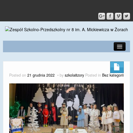
PRZEDSZKOLE
O SZKOLE
Posted on
21 grudnia 2022
by
szkola8zory
Posted in
Bez kategorii
KONTAKT
DLA RODZICÓW I UCZNIÓW
DLA PRACOWNIKÓW
GALERIA
SPORT