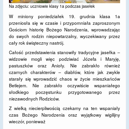
Na zdjęciu: uczniowie klasy 1a podczas jasełek
DOSTĘPNOŚĆ
W miniony poniedziałek 19. grudnia klasa 1a
POLITYKA PRYWATNOŚCI
przeniosła się w czasie i przypomniała zaproszonym
Gościom historię Bożego Narodzenia, wprowadzając
RODO
do swych rodzin niepowtarzalny, wyczekiwany przez
cały rok świąteczny nastrój.
EGZAMIN ÓSMOKLASISTY
Całość przedstawienia stanowiły tradycyjne jasełka –
STANDARDY OCHRONY MAŁOLETNICH
widzowie mogli więc podziwiać Józefa i Maryję,
pastuszków oraz Anioły. Nie zabrakło również
PROJEKT ,,SZKOŁY Z JAKOŚCIĄ – ROZWÓJ
KSZTAŁCENIA OGÓLNEGO NA TERENIE MIASTA
czarnych charakterów – diabłów, które jak zwykle
ŻORY”
starały się wprowadzić chaos w życie mieszkańców
Betlejem. Nie zabrakło oczywiście wspaniałego
REKRUTACJA 2026/2027
słodkiego poczęstunku przygotowanego przez
niezawodnych Rodziców.
mLegitymacja
Z wielką niecierpliwością czekamy na ten wspaniały
czas Bożego Narodzenia oraz wyjątkowy wigilijny
wieczór, ponieważ