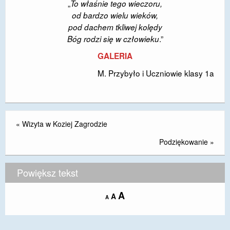
„
To właśnie tego wieczoru,
od bardzo wielu wieków,
pod dachem tkliwej kolędy
.”
Bóg rodzi się w człowieku
GALERIA
M. Przybyło i Uczniowie klasy 1a
«
Wizyta w Koziej Zagrodzie
Podziękowanie
»
Powiększ tekst
Increase
A
Reset
A
Decrease
A
font
font
font
size.
size.
size.