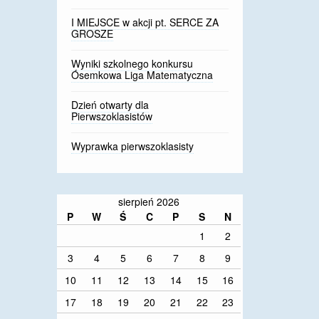
I MIEJSCE w akcji pt. SERCE ZA
GROSZE
Wyniki szkolnego konkursu
Ósemkowa Liga Matematyczna
Dzień otwarty dla
Pierwszoklasistów
Wyprawka pierwszoklasisty
sierpień 2026
P
W
Ś
C
P
S
N
1
2
3
4
5
6
7
8
9
10
11
12
13
14
15
16
17
18
19
20
21
22
23