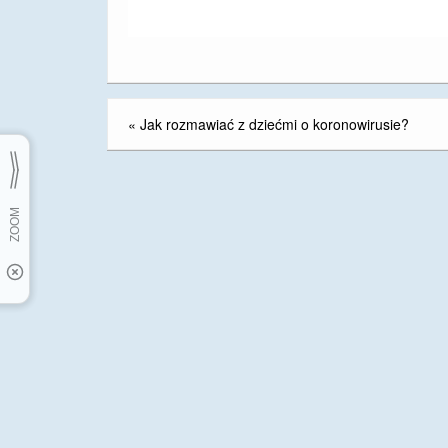
«
Jak rozmawiać z dziećmi o koronowirusie?