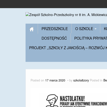
PRZEDSZKOLE
O SZKOLE
K
DOSTĘPNOŚĆ
POLITYKA PRYWA
PROJEKT ,,SZKOŁY Z JAKOŚCIĄ – ROZWÓJ
Posted on
17 marca 2020
by
szkola8zory
Posted in
Be