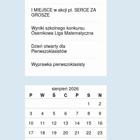
I MIEJSCE w akcji pt. SERCE ZA
GROSZE
Wyniki szkolnego konkursu
Ósemkowa Liga Matematyczna
Dzień otwarty dla
Pierwszoklasistów
Wyprawka pierwszoklasisty
sierpień 2026
P
W
Ś
C
P
S
N
1
2
3
4
5
6
7
8
9
10
11
12
13
14
15
16
17
18
19
20
21
22
23