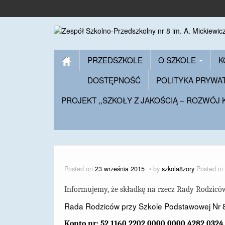
PRZEDSZKOLE
O SZKOLE
K
DOSTĘPNOŚĆ
POLITYKA PRYWA
PROJEKT ,,SZKOŁY Z JAKOŚCIĄ – ROZWÓJ
Posted on
23 września 2015
by
szkola8zory
Posted in
Informujemy, że składkę na rzecz Rady Rodzic
Rada Rodziców przy Szkole Podstawowej Nr 
Konto nr:
52 1160 2202 0000 0000 4282 0324