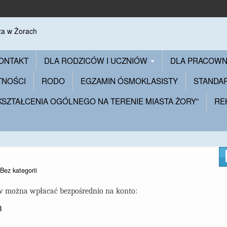
ONTAKT
DLA RODZICÓW I UCZNIÓW
DLA PRACOW
TNOŚCI
RODO
EGZAMIN ÓSMOKLASISTY
STANDA
 KSZTAŁCENIA OGÓLNEGO NA TERENIE MIASTA ŻORY”
RE
Bez kategorii
ów można wpłacać bezpośrednio na konto:
8