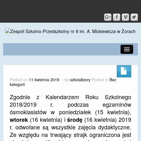
PRZEDSZKOLE
O SZKOLE
Posted on
11 kwietnia 2019
by
szkola8zory
Posted in
Bez
kategorii
KONTAKT
Zgodnie z Kalendarzem Roku Szkolnego
DLA RODZICÓW I UCZNIÓW
2018/2019 r. podczas egzaminów
ósmoklasistów w poniedziałek (15 kwietnia),
DLA PRACOWNIKÓW
(16 kwietnia) i
(16 kwietnia) 2019
wtorek
środę
GALERIA
r. odwołane są wszystkie zajęcia dydaktyczne.
Ze względu na trwający strajk ograniczona jest
SPORT