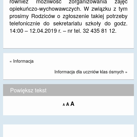
również możliwość zorganizowania zajęć
opiekuńczo-wychowawczych. W związku z tym
DOSTĘPNOŚĆ
prosimy Rodziców o zgłoszenie takiej potrzeby
POLITYKA PRYWATNOŚCI
telefonicznie do sekretariatu szkoły do godz.
14:00 – 12.04.2019 r. – nr tel. 32 435 81 12.
RODO
EGZAMIN ÓSMOKLASISTY
STANDARDY OCHRONY MAŁOLETNICH
«
Informacja
PROJEKT ,,SZKOŁY Z JAKOŚCIĄ – ROZWÓJ
Informacja dla uczniów klas ósmych
»
KSZTAŁCENIA OGÓLNEGO NA TERENIE MIASTA
ŻORY”
Powiększ tekst
REKRUTACJA 2026/2027
Increase
A
Reset
A
Decrease
A
mLegitymacja
font
font
font
size.
size.
size.