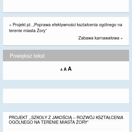
DOSTĘPNOŚĆ
POLITYKA PRYWATNOŚCI
«
Projekt pt. „Poprawa efektywności kształcenia ogólnego na
terenie miasta Żory”
RODO
Zabawa karnawałowa
»
EGZAMIN ÓSMOKLASISTY
Powiększ tekst
STANDARDY OCHRONY MAŁOLETNICH
PROJEKT ,,SZKOŁY Z JAKOŚCIĄ – ROZWÓJ
Increase
A
Reset
A
Decrease
A
KSZTAŁCENIA OGÓLNEGO NA TERENIE MIASTA
font
font
font
ŻORY”
size.
size.
size.
REKRUTACJA 2026/2027
mLegitymacja
PROJEKT ,,SZKOŁY Z JAKOŚCIĄ – ROZWÓJ KSZTAŁCENIA
OGÓLNEGO NA TERENIE MIASTA ŻORY”