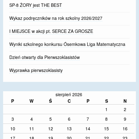
SP-8 ŻORY jest THE BEST
Wykaz podręczników na rok szkolny 2026/2027
I MIEJSCE w akcji pt. SERCE ZA GROSZE
Wyniki szkolnego konkursu Ósemkowa Liga Matematyczna
Dzień otwarty dla Pierwszoklasistów
Wyprawka pierwszoklasisty
sierpień 2026
P
W
Ś
C
P
S
N
1
2
3
4
5
6
7
8
9
10
11
12
13
14
15
16
17
18
19
20
21
22
23