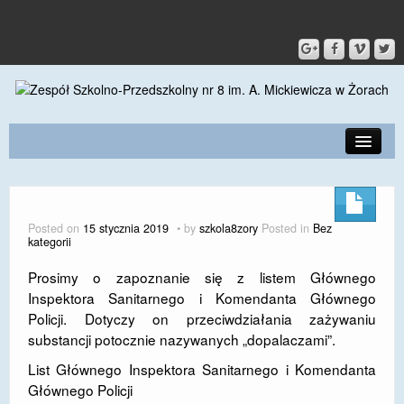
PRZEDSZKOLE
O SZKOLE
Posted on
15 stycznia 2019
by
szkola8zory
Posted in
Bez
kategorii
KONTAKT
Prosimy o zapoznanie się z listem Głównego
DLA RODZICÓW I UCZNIÓW
Inspektora Sanitarnego i Komendanta Głównego
Policji. Dotyczy on przeciwdziałania zażywaniu
DLA PRACOWNIKÓW
substancji potocznie nazywanych „dopalaczami”.
GALERIA
List Głównego Inspektora Sanitarnego i Komendanta
Głównego Policji
SPORT