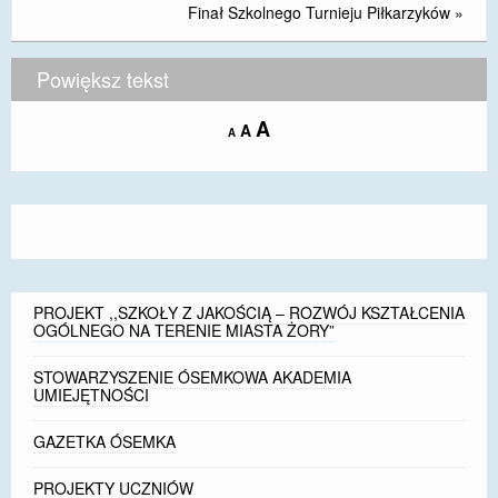
Finał Szkolnego Turnieju Piłkarzyków
»
Powiększ tekst
Increase
A
Reset
A
Decrease
A
font
font
font
size.
size.
size.
PROJEKT ,,SZKOŁY Z JAKOŚCIĄ – ROZWÓJ KSZTAŁCENIA
OGÓLNEGO NA TERENIE MIASTA ŻORY”
STOWARZYSZENIE ÓSEMKOWA AKADEMIA
UMIEJĘTNOŚCI
GAZETKA ÓSEMKA
PROJEKTY UCZNIÓW