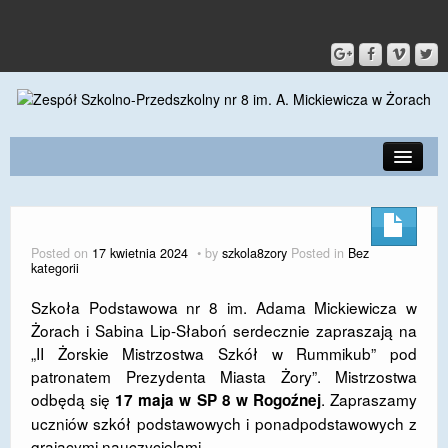
PRZEDSZKOLE
O SZKOLE
Posted on
17 kwietnia 2024
by
szkola8zory
Posted in
Bez
kategorii
KONTAKT
Szkoła Podstawowa nr 8 im. Adama Mickiewicza w
DLA RODZICÓW I UCZNIÓW
Żorach i Sabina Lip-Słaboń serdecznie zapraszają na
„II Żorskie Mistrzostwa Szkół w Rummikub” pod
DLA PRACOWNIKÓW
patronatem Prezydenta Miasta Żory”. Mistrzostwa
GALERIA
odbędą się
. Zapraszamy
17 maja w SP 8 w Rogoźnej
uczniów szkół podstawowych i ponadpodstawowych z
SPORT
grającymi nauczycielami.