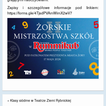
DOSTĘPNOŚĆ
Zapisy i szczegółowe informacje pod linkiem:
https://forms.gle/4TjsdPVAmWimX2wV7
POLITYKA PRYWATNOŚCI
RODO
EGZAMIN ÓSMOKLASISTY
STANDARDY OCHRONY MAŁOLETNICH
PROJEKT ,,SZKOŁY Z JAKOŚCIĄ – ROZWÓJ
KSZTAŁCENIA OGÓLNEGO NA TERENIE MIASTA
ŻORY”
REKRUTACJA 2026/2027
mLegitymacja
«
Klasy siódme w Teatrze Ziemi Rybnickiej