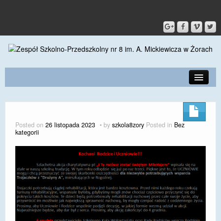
PRZEDSZKOLE
O SZKOLE
Posted on
26 listopada 2023
by
szkola8zory
Posted in
Bez
kategorii
KONTAKT
DLA RODZICÓW I UCZNIÓW
DLA PRACOWNIKÓW
GALERIA
SPORT